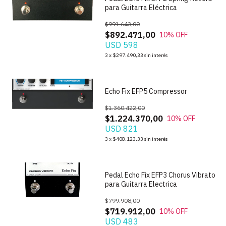
para Guitarra Eléctrica
$991.643,00
$892.471,00
10
% OFF
USD 598
3
x
$297.490,33
sin interés
1
/
9
Echo Fix EFP5 Compressor
$1.360.422,00
$1.224.370,00
10
% OFF
USD 821
1
/
5
3
x
$408.123,33
sin interés
Pedal Echo Fix EFP3 Chorus Vibrato
para Guitarra Electrica
$799.908,00
$719.912,00
10
% OFF
USD 483