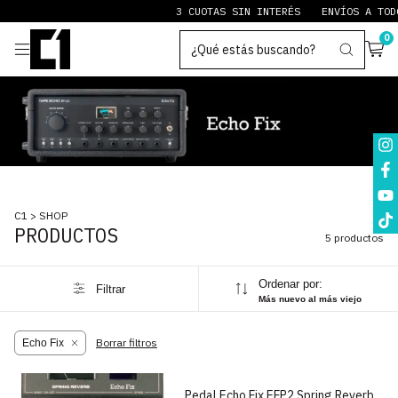
3 CUOTAS SIN INTERÉS
ENVÍOS A TODO
0
C1
>
SHOP
PRODUCTOS
5 productos
Ordenar por:
Filtrar
Más nuevo al más viejo
1
/
6
Borrar filtros
Echo Fix
Pedal Echo Fix EFP2 Spring Reverb