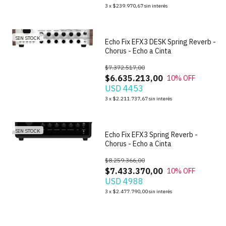
1
/
4
3
x
$239.970,67
sin interés
SIN STOCK
Echo Fix EFX3 DESK Spring Reverb -
Chorus - Echo a Cinta
$7.372.517,00
$6.635.213,00
10
% OFF
USD 4453
1
/
8
3
x
$2.211.737,67
sin interés
SIN STOCK
Echo Fix EFX3 Spring Reverb -
Chorus - Echo a Cinta
$8.259.366,00
$7.433.370,00
10
% OFF
USD 4988
3
x
$2.477.790,00
sin interés