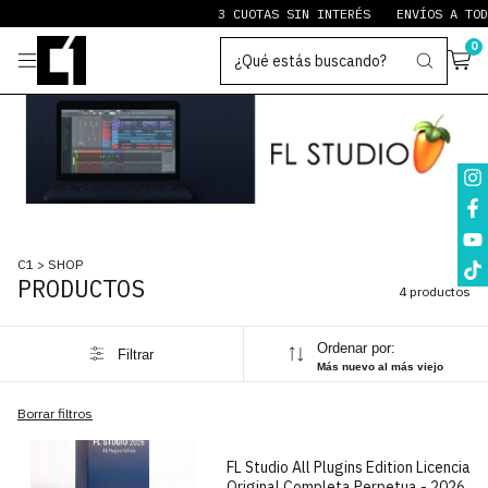
3 CUOTAS SIN INTERÉS
ENVÍOS A TODO
0
C1
>
SHOP
PRODUCTOS
4 productos
Ordenar por:
Filtrar
Más nuevo al más viejo
1
/
9
Borrar filtros
FL Studio All Plugins Edition Licencia
Original Completa Perpetua - 2026