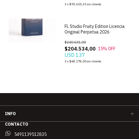
1
/
9
3
x
$95.655,33
sin interés
FL Studio Fruity Edition Licencia
Original Perpetua 2026
$240.631,00
$204.534,00
15
% OFF
USD 137
3
x
$68.178,00
sin interés
INFO
CONTACTO
5491139512835