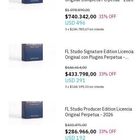
$1.078.890,00
$740.342,00
31
% OFF
USD 496
1
/
9
3
x
$246.780,67
sin interés
FL Studio Signature Edition Licencia
Original con Plugins Perpetua -
2026
$646.614,00
$433.798,00
33
% OFF
USD 291
1
/
9
3
x
$144.599,33
sin interés
FL Studio Producer Edition Licencia
Original Perpetua - 2026
$430.475,00
$286.966,00
33
% OFF
USD 192