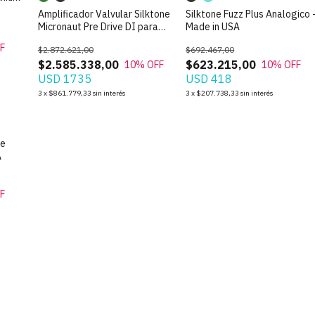
Amplificador Valvular Silktone
Silktone Fuzz Plus Analogico 
Micronaut Pre Drive DI para
Made in USA
Guitarra
F
$2.872.621,00
$692.467,00
$2.585.338,00
$623.215,00
10
% OFF
10
% OFF
USD 1735
USD 418
3
x
$861.779,33
sin interés
3
x
$207.738,33
sin interés
ne
A
F