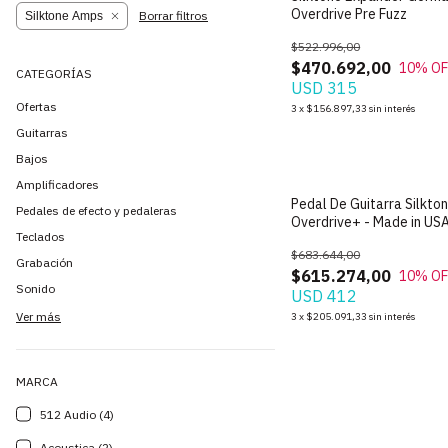
Overdrive Pre Fuzz
Borrar filtros
Silktone Amps
$522.996,00
$470.692,00
10
% OF
CATEGORÍAS
USD 315
Ofertas
3
x
$156.897,33
sin interés
Guitarras
Bajos
Amplificadores
Pedal De Guitarra Silkto
Pedales de efecto y pedaleras
Overdrive+ - Made in US
Teclados
$683.644,00
Grabación
$615.274,00
10
% OF
Sonido
USD 412
Ver más
3
x
$205.091,33
sin interés
MARCA
512 Audio (4)
Acoustica (2)