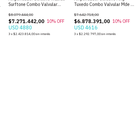
Surftone Combo Valvular
Tuxedo Combo Valvular Mde in
-
Made in USA
USA
$8.079.444,00
$7.642.718,00
$7.271.442,00
$6.878.391,00
10
% OFF
10
% OFF
USD 4880
USD 4616
3
x
$2.423.814,00
sin interés
3
x
$2.292.797,00
sin interés