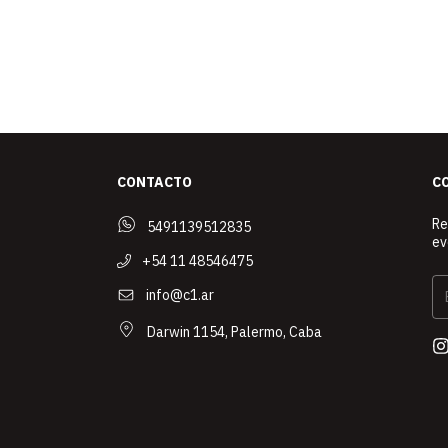
CONTACTO
C
Re
5491139512835
ev
+54 11 48546475
info@c1.ar
Darwin 1154, Palermo, Caba