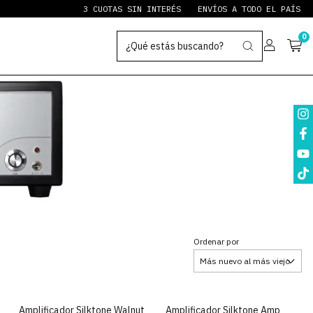
3 CUOTAS SIN INTERÉS
ENVÍOS A TODO EL PAÍS
PA
0
Ordenar por
Amplificador Silktone Walnut
Amplificador Silktone Amp