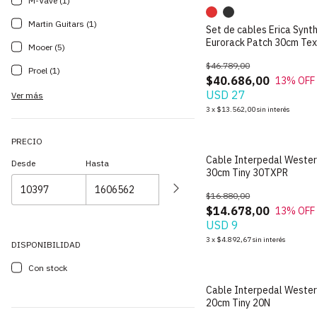
M-Vave (1)
Martin Guitars (1)
Set de cables Erica Synt
Eurorack Patch 30cm Tex
Mooer (5)
Pack de 5 unidades
$46.789,00
Proel (1)
$40.686,00
13
% OFF
USD 27
Ver más
3
x
$13.562,00
sin interés
PRECIO
Cable Interpedal Weste
Desde
Hasta
30cm Tiny 30TXPR
$16.880,00
$14.678,00
13
% OFF
USD 9
3
x
$4.892,67
sin interés
DISPONIBILIDAD
Con stock
Cable Interpedal Weste
20cm Tiny 20N