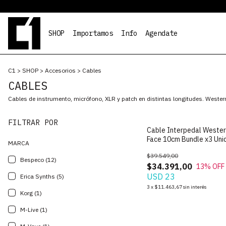
SHOP
Importamos
Info
Agendate
C1
>
SHOP
>
Accesorios
>
Cables
CABLES
Cables de instrumento, micrófono, XLR y patch en distintas longitudes. Wester
FILTRAR POR
Cable Interpedal Wester
Face 10cm Bundle x3 Un
MARCA
$39.549,00
Bespeco (12)
$34.391,00
13
% OFF
USD 23
Erica Synths (5)
3
x
$11.463,67
sin interés
Korg (1)
M-Live (1)