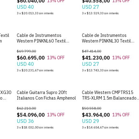
$60.040,00
$40.558,00
13
% OFF
13
% OFF
USD 40
USD 27
3
x
$20.013,33
sin interés
3
x
$13.519,33
sin interés
extil
Cable de Instrumentos
Cable de Instrumentos
m
Western PINKNL60 Textil
Western PINKNL30 Textil
Plug-Plug 6m
Plug-Plug 3m
$69.799,00
$47.414,00
$60.695,00
$41.230,00
13
% OFF
13
% OFF
USD 40
USD 27
3
x
$20.231,67
sin interés
3
x
$13.743,33
sin interés
TXG30
Cable Guitarra Supro 20ft
Cable Western CMPTRS15
do
Italianos Con Fichas Amphenol
TRS-XLRM 1.5m Balanceado
Monitor PAR
$62.210,00
$50.558,00
$54.096,00
$43.964,00
13
% OFF
13
% OFF
USD 36
USD 29
3
x
$18.032,00
sin interés
3
x
$14.654,67
sin interés