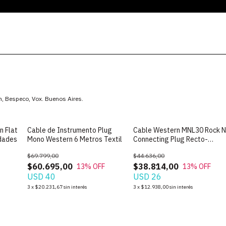
n, Bespeco, Vox. Buenos Aires.
n Flat
Cable de Instrumento Plug
Cable Western MNL30 Rock 
idades
Mono Western 6 Metros Textil
Connecting Plug Recto-
Angular de 3m
$69.799,00
$44.636,00
$60.695,00
$38.814,00
13
% OFF
13
% OFF
USD 40
USD 26
3
x
$20.231,67
sin interés
3
x
$12.938,00
sin interés