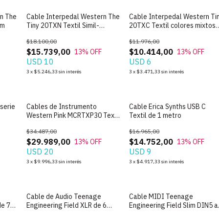
rn The
Cable Interpedal Western The
Cable Interpedal Western Ti
cm
Tiny 20TXN Textil Simil-
20TXC Textil colores mixtos
Amphenol de 20cm
de 20cm
$18.100,00
$11.976,00
$15.739,00
$10.414,00
13
% OFF
13
% OFF
USD 10
USD 6
3
x
$5.246,33
sin interés
3
x
$3.471,33
sin interés
serie
Cables de Instrumento
Cable Erica Synths USB C
Western Pink MCRTXP30 Textil
Textil de 1 metro
recto-recto de 3m
$34.487,00
$16.965,00
$29.989,00
$14.752,00
13
% OFF
13
% OFF
USD 20
USD 9
3
x
$9.996,33
sin interés
3
x
$4.917,33
sin interés
Cable de Audio Teenage
Cable MIDI Teenage
de 75
Engineering Field XLR de 6
Engineering Field Slim DIN5 a
metros
Mini TRS de 75 cm