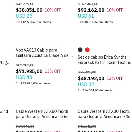
$42.279,00
$102.403,00
$38.051,00
$92.162,00
10
% OFF
10
% OFF
USD 25
USD 61
3
x
$12.683,67
sin interés
3
x
$30.720,67
sin interés
Vox VAC13 Cable para
Guitarra Acustica Clase A de 4
Set de cables Erica Synths
Metros
Plug
Eurorack Patch 60cm Textile
$82.782,00
Pack de 5 unidades
$71.985,00
13
% OFF
$55.421,00
USD 48
$48.192,00
13
% OFF
3
x
$23.995,00
sin interés
USD 32
3
x
$16.064,00
sin interés
lwind
Cable Western ATX60 Textil
Cable Western ATX30 Textil
para Guitarra Acústica de 6m
para Guitarra Acústica de 3m
$69.046,00
$46.641,00