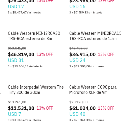
$25.433,00
$23.968,00
13
% OFF
13
% OFF
USD 17
USD 16
3
x
$8.477,67
sin interés
3
x
$7.989,33
sin interés
Cable Western MINI2RCA30
Cable Western MINI2RCA15
TRS-RCA estereo de 3m
TRS-RCA estereo de 1.5m
$53.841,00
$42.452,00
$46.819,00
$36.915,00
13
% OFF
13
% OFF
USD 31
USD 24
3
x
$15.606,33
sin interés
3
x
$12.305,00
sin interés
Cable Interpedal Western The
Cable Western CC90 para
Tiny 30C de 30cm
Microfono XLR de 9m
$13.261,00
$70.178,00
$11.531,00
$61.024,00
13
% OFF
13
% OFF
USD 7
USD 40
3
x
$3.843,67
sin interés
3
x
$20.341,33
sin interés