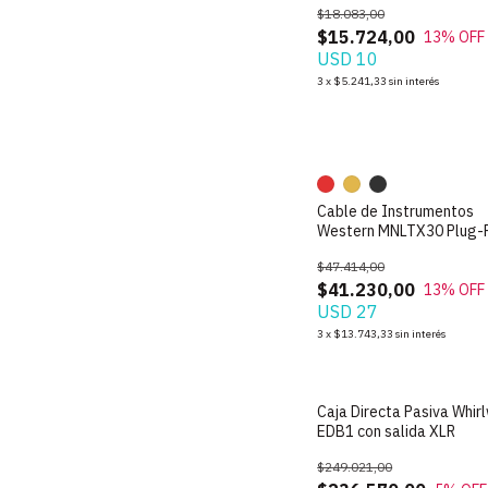
$18.083,00
$15.724,00
13
% OFF
USD 10
3
x
$5.241,33
sin interés
Cable de Instrumentos
Western MNLTX30 Plug-
de 3m
$47.414,00
$41.230,00
13
% OFF
USD 27
3
x
$13.743,33
sin interés
Caja Directa Pasiva Whir
EDB1 con salida XLR
$249.021,00