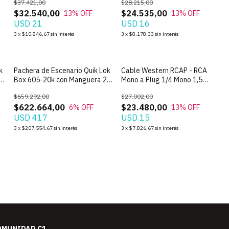
$37.421,00
$28.215,00
$32.540,00
$24.535,00
13
% OFF
13
% OFF
USD 21
USD 16
3
x
$10.846,67
sin interés
3
x
$8.178,33
sin interés
k
Pachera de Escenario Quik Lok
Cable Western RCAP - RCA
0
Box 605-20k con Manguera 20
Mono a Plug 1/4 Mono 1,5
metros
Metros
$659.292,00
$27.002,00
$622.664,00
$23.480,00
6
% OFF
13
% OFF
USD 417
USD 15
3
x
$207.554,67
sin interés
3
x
$7.826,67
sin interés
OMUNIDAD C1