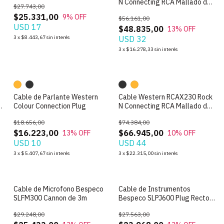
N Connecting RCA Mallado de
$27.743,00
1.5m
$25.331,00
9
% OFF
$56.161,00
USD 17
$48.835,00
13
% OFF
3
x
$8.443,67
sin interés
USD 32
3
x
$16.278,33
sin interés
Cable de Parlante Western
Cable Western RCAX230 Rock
s
Colour Connection Plug
N Connecting RCA Mallado de
3m
$18.656,00
$74.384,00
$16.223,00
$66.945,00
13
% OFF
10
% OFF
USD 10
USD 44
3
x
$5.407,67
sin interés
3
x
$22.315,00
sin interés
Cable de Microfono Bespeco
Cable de Instrumentos
SLFM300 Cannon de 3m
Bespeco SLPJ600 Plug Recto
Angular de 6m
$29.248,00
$27.563,00