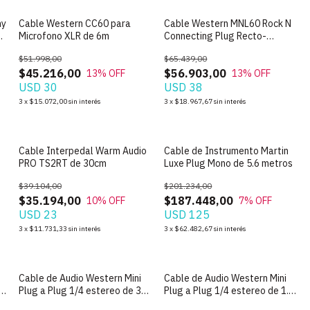
ny
Cable Western CC60 para
Cable Western MNL60 Rock N
Microfono XLR de 6m
Connecting Plug Recto-
Angular de 6m
$51.998,00
$65.439,00
$45.216,00
$56.903,00
13
% OFF
13
% OFF
USD 30
USD 38
3
x
$15.072,00
sin interés
3
x
$18.967,67
sin interés
Cable Interpedal Warm Audio
Cable de Instrumento Martin
PRO TS2RT de 30cm
Luxe Plug Mono de 5.6 metros
$39.104,00
$201.234,00
$35.194,00
$187.448,00
10
% OFF
7
% OFF
USD 23
USD 125
3
x
$11.731,33
sin interés
3
x
$62.482,67
sin interés
Cable de Audio Western Mini
Cable de Audio Western Mini
Plug a Plug 1/4 estereo de 3
Plug a Plug 1/4 estereo de 1.5
metros
metros