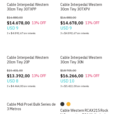
Cable Interpedal Western
Cable Interpedal Western
30cm Tiny 30TXPP
30cm Tiny 30TXPV
$16.880,00
$16.880,00
$14.678,00
$14.678,00
13
% OFF
13
% OFF
USD 9
USD 9
3
x
$4.892,67
sin interés
3
x
$4.892,67
sin interés
Cable Interpedal Western
Cable Interpedal Western
20cm Tiny 20P
30cm Tiny 30N
$15.401,00
$18.705,00
$13.392,00
$16.266,00
13
% OFF
13
% OFF
USD 8
USD 10
3
x
$4.464,00
sin interés
3
x
$5.422,00
sin interés
Cable Midi Proel Bulk Series de
3 Metros
Cable Western RCAX215 Rock