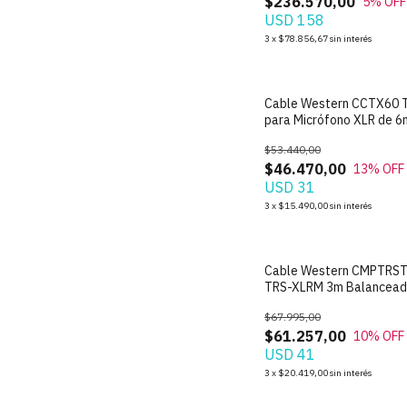
$236.570,00
5
% OFF
USD 158
3
x
$78.856,67
sin interés
Cable Western CCTX60 T
para Micrófono XLR de 6
$53.440,00
$46.470,00
13
% OFF
USD 31
3
x
$15.490,00
sin interés
Cable Western CMPTRS
TRS-XLRM 3m Balancea
Monitor Mallado PAR
$67.995,00
$61.257,00
10
% OFF
USD 41
3
x
$20.419,00
sin interés