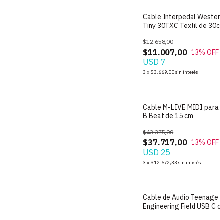
Cable Interpedal Weste
Tiny 30TXC Textil de 30
$12.658,00
$11.007,00
13
% OFF
USD 7
3
x
$3.669,00
sin interés
Cable M-LIVE MIDI para 
B Beat de 15 cm
$43.375,00
$37.717,00
13
% OFF
USD 25
3
x
$12.572,33
sin interés
Cable de Audio Teenage
Engineering Field USB C 
cm