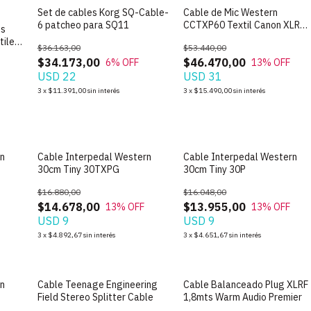
Set de cables Korg SQ-Cable-
Cable de Mic Western
6 patcheo para SQ11
CCTXP60 Textil Canon XLR
hs
Rosa de 6m
tiles
$36.163,00
$53.440,00
$34.173,00
$46.470,00
6
% OFF
13
% OFF
USD 22
USD 31
3
x
$11.391,00
sin interés
3
x
$15.490,00
sin interés
rn
Cable Interpedal Western
Cable Interpedal Western
30cm Tiny 30TXPG
30cm Tiny 30P
$16.880,00
$16.048,00
$14.678,00
$13.955,00
13
% OFF
13
% OFF
USD 9
USD 9
3
x
$4.892,67
sin interés
3
x
$4.651,67
sin interés
rn
Cable Teenage Engineering
Cable Balanceado Plug XLRF
Field Stereo Splitter Cable
1,8mts Warm Audio Premier