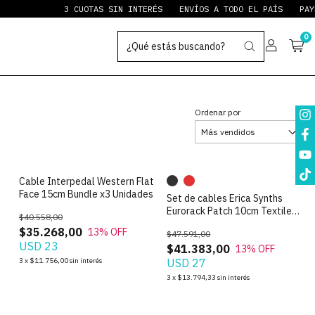
3 CUOTAS SIN INTERÉS
ENVÍOS A TODO EL PAÍS
PAYPAL S
0
Ordenar por
N
Cable Interpedal Western Flat
Face 15cm Bundle x3 Unidades
Set de cables Erica Synths
Eurorack Patch 10cm Textiles
$40.558,00
Pack de 5 unidades
$35.268,00
13
% OFF
$47.591,00
USD 23
$41.383,00
13
% OFF
3
x
$11.756,00
sin interés
USD 27
3
x
$13.794,33
sin interés