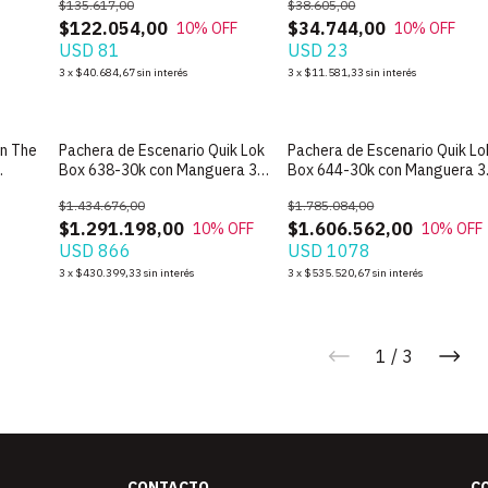
$135.617,00
$38.605,00
$122.054,00
$34.744,00
10
% OFF
10
% OFF
USD 81
USD 23
3
x
$40.684,67
sin interés
3
x
$11.581,33
sin interés
rn The
Pachera de Escenario Quik Lok
Pachera de Escenario Quik Lo
Box 638-30k con Manguera 30
Box 644-30k con Manguera 3
metros
metros
$1.434.676,00
$1.785.084,00
$1.291.198,00
$1.606.562,00
10
% OFF
10
% OFF
USD 866
USD 1078
3
x
$430.399,33
sin interés
3
x
$535.520,67
sin interés
1
/
3
CONTACTO
C