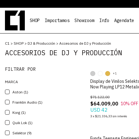
SHOP
Importamos
Showroom
Info
Agendate
C1
>
SHOP
>
DJ & Producción
>
Accesorios de DJ y Producción
ACCESORIOS DE DJ Y PRODUCCIÓN
FILTRAR POR
+1
Display de Vinilos Selekt
MARCA
Now Playing LP12 Metali
Aston (1)
$71.122,00
Franklin Audio (1)
$64.009,00
10
% OFF
USD 42
Korg (1)
3
x
$21.336,33
sin interés
Quik Lok (1)
Selektor (9)
Funda Teenage Engineer