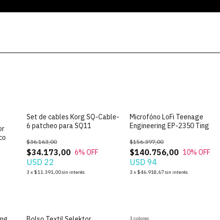
Set de cables Korg SQ-Cable-
Microfóno LoFi Teenage
6 patcheo para SQ11
Engineering EP-2350 Ting
or
co
$36.163,00
$156.397,00
$34.173,00
$140.756,00
6
% OFF
10
% OFF
USD 22
USD 94
3
x
$11.391,00
sin interés
3
x
$46.918,67
sin interés
ing
Bolso Textil Selektor
3 colores