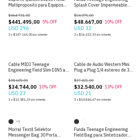
Multiproposito para Equipos
Splash Cover Impermeable
de DJ
para Samplers EP
$464.731,00
$54.075,00
$441.495,00
$48.667,00
5
% OFF
10
% OFF
USD 296
USD 32
3
x
$147.165,00
sin interés
3
x
$16.222,33
sin interés
Cable MIDI Teenage
Cable de Audio Western Mini
Engineering Field Slim DIN5 a
Plug a Plug 1/4 estereo de 3
Mini TRS de 75 cm
metros
$38.605,00
$37.421,00
$34.744,00
$32.540,00
10
% OFF
13
% OFF
USD 23
USD 21
3
x
$11.581,33
sin interés
3
x
$10.846,67
sin interés
SIN STOCK
SIN STOCK
+5
Morral Textil Selektor
Funda Teenage Engineering
Messenger Bag 30 Porta
Field Bag para Sintetizador