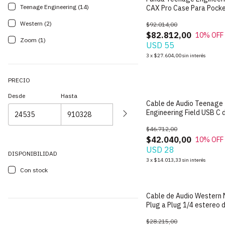
Teenage Engineering (14)
CAX Pro Case Para Pock
Operator
Western (2)
$92.014,00
$82.812,00
10
% OFF
Zoom (1)
USD 55
3
x
$27.604,00
sin interés
PRECIO
Desde
Hasta
Cable de Audio Teenage
Engineering Field USB C 
cm
$46.712,00
$42.040,00
10
% OFF
USD 28
DISPONIBILIDAD
3
x
$14.013,33
sin interés
Con stock
Cable de Audio Western 
Plug a Plug 1/4 estereo d
metros
$28.215,00