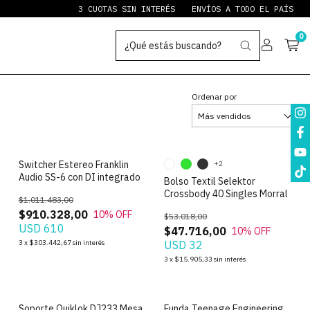
3 CUOTAS SIN INTERÉS
ENVÍOS A TODO EL PAÍS
PAY
0
Ordenar por
Switcher Estereo Franklin
+2
Audio SS-6 con DI integrado
Bolso Textil Selektor
Crossbody 40 Singles Morral
$1.011.483,00
$910.328,00
10
% OFF
$53.018,00
USD 610
$47.716,00
10
% OFF
3
x
$303.442,67
sin interés
USD 32
3
x
$15.905,33
sin interés
Soporte Quiklok DJ233 Mesa
Funda Teenage Engineering