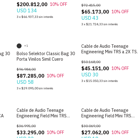
$200.812,00
10
% OFF
$72.415,00
USD 134
$65.173,00
10
% OFF
3
x
$66.937,33
sin interés
USD 43
3
x
$21.724,33
sin interés
SIN STOCK
SIN STOCK
Cable de Audio Teenage
+1
Engineering Mini TRS a 2X TS
ag 30
Bolso Selektor Classic Bag 30
mono
Porta Vinilos Simil Cuero
$50.168,00
$45.151,00
10
% OFF
$96.984,00
USD 30
$87.285,00
10
% OFF
USD 58
3
x
$15.050,33
sin interés
3
x
$29.095,00
sin interés
SIN STOCK
SIN STOCK
Cable de Audio Teenage
Cable de Audio Teenage
CA
Engineering Field Mini TRS
Engineering Field Mini TRS
estereo angular 1,5 Mts
estereo de 75 cm
$36.995,00
$30.069,00
$33.295,00
$27.062,00
10
% OFF
10
% OFF