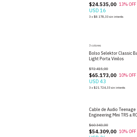
$24.535,00
13
% OFF
USD 16
3
x
$8.178,33
sin interés
SIN STOCK
3 colores
Bolso Selektor Classic B
Light Porta Vinilos
$72.415,00
$65.173,00
10
% OFF
USD 43
3
x
$21.724,33
sin interés
SIN STOCK
Cable de Audio Teenage
Engineering Mini TRS a R
$60.343,00
$54.309,00
10
% OFF