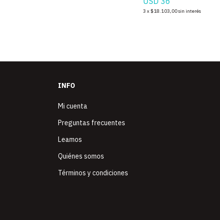
USD 36
3
x
$18.103,00
sin interés
INFO
Mi cuenta
Preguntas frecuentes
Leamos
Quiénes somos
Términos y condiciones