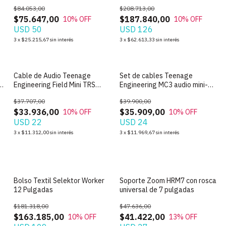
Vinilos
OP1
$84.053,00
$208.713,00
$75.647,00
$187.840,00
10
% OFF
10
% OFF
USD 50
USD 126
3
x
$25.215,67
sin interés
3
x
$62.613,33
sin interés
SIN STOCK
SIN STOCK
Cable de Audio Teenage
Set de cables Teenage
Engineering Field Mini TRS
Engineering MC3 audio mini-
Textil
TRS 3 unidades
$37.707,00
$39.900,00
$33.936,00
$35.909,00
10
% OFF
10
% OFF
USD 22
USD 24
3
x
$11.312,00
sin interés
3
x
$11.969,67
sin interés
SIN STOCK
SIN STOCK
Bolso Textil Selektor Worker
Soporte Zoom HRM7 con rosca
12 Pulgadas
universal de 7 pulgadas
$181.318,00
$47.636,00
$163.185,00
$41.422,00
10
% OFF
13
% OFF