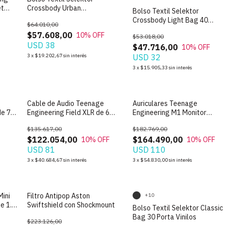
et
Crossbody Urban
Bolso Textil Selektor
Multiproposito
Crossbody Light Bag 40
$64.010,00
Singles
$57.608,00
10
% OFF
$53.018,00
USD 38
$47.716,00
10
% OFF
3
x
$19.202,67
sin interés
USD 32
3
x
$15.905,33
sin interés
Cable de Audio Teenage
Auriculares Teenage
de 75
Engineering Field XLR de 6
Engineering M1 Monitor
metros
Persona
$135.617,00
$182.769,00
$122.054,00
$164.490,00
10
% OFF
10
% OFF
USD 81
USD 110
3
x
$40.684,67
sin interés
3
x
$54.830,00
sin interés
SIN STOCK
Mini
Filtro Antipop Aston
+10
e 1.5
Swiftshield con Shockmount
Bolso Textil Selektor Classic
Bag 30 Porta Vinilos
$223.126,00