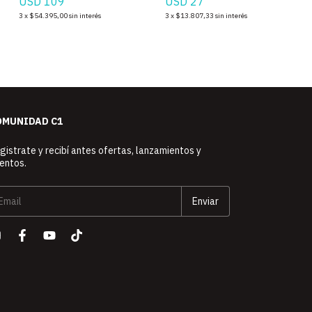
USD 109
USD 27
3
x
$54.395,00
sin interés
3
x
$13.807,33
sin interés
OMUNIDAD C1
gistrate y recibí antes ofertas, lanzamientos y
entos.
web