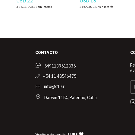
USD 22
USD 18
3
x
$11.098,33
sin interés
3
x
$9.020,67
sin interés
CONTACTO
C
Re
5491139512835
ev
+54 11 48546475
info@c1.ar
Darwin 1154, Palermo, Caba
— agencia de diseño y desarrollo 
Diseño y desarrollo:
LUPS