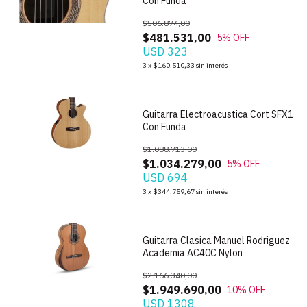
Con Funda
$506.874,00
$481.531,00
5
% OFF
USD 323
1
/
4
3
x
$160.510,33
sin interés
Guitarra Electroacustica Cort SFX1
Con Funda
$1.088.713,00
$1.034.279,00
5
% OFF
USD 694
1
/
6
3
x
$344.759,67
sin interés
Guitarra Clasica Manuel Rodriguez
Academia AC40C Nylon
$2.166.340,00
$1.949.690,00
10
% OFF
USD 1308