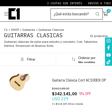
3 CUOTAS SIN INTERÉS
ENVÍOS A TODO EL 
0
C1
>
SHOP
>
Guitarras
>
Guitarras Clasicas
GUITARRAS CLASICAS
31 productos
Guitarras clásicas de nylon para estudio y concierto. Cort, Takamine,
Admira. Showroom en Buenos Aires.
Ordenar por:
Filtrar
Más vendidos
1
/
7
Guitarra Clásica Cort AC100DX OP
$360.148,00
$342.141,00
5
% OFF
USD 229
1
/
5
3
x
$114.047,00
sin interés