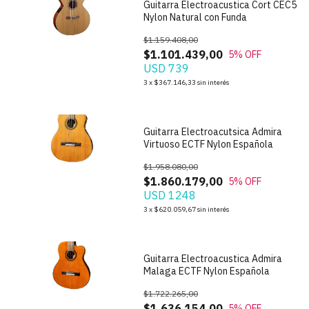
Guitarra Electroacustica Cort CEC5
Nylon Natural con Funda
$1.159.408,00
$1.101.439,00
5
% OFF
USD 739
1
/
9
3
x
$367.146,33
sin interés
Guitarra Electroacutsica Admira
Virtuoso ECTF Nylon Española
$1.958.080,00
$1.860.179,00
5
% OFF
USD 1248
1
/
9
3
x
$620.059,67
sin interés
Guitarra Electroacustica Admira
Malaga ECTF Nylon Española
$1.722.265,00
$1.636.154,00
5
% OFF