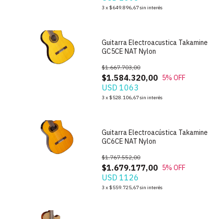
1
/
4
3
x
$649.896,67
sin interés
Guitarra Electroacustica Takamine
GC5CE NAT Nylon
$1.667.703,00
$1.584.320,00
5
% OFF
USD 1063
1
/
3
3
x
$528.106,67
sin interés
Guitarra Electroacústica Takamine
GC6CE NAT Nylon
$1.767.552,00
$1.679.177,00
5
% OFF
USD 1126
1
/
5
3
x
$559.725,67
sin interés