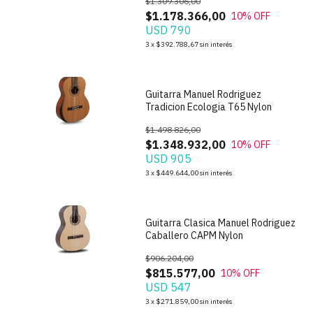
$1.309.306,00
$1.178.366,00
10
% OFF
USD 790
1
/
6
3
x
$392.788,67
sin interés
Guitarra Manuel Rodriguez
Tradicion Ecologia T65 Nylon
$1.498.826,00
$1.348.932,00
10
% OFF
USD 905
1
/
6
3
x
$449.644,00
sin interés
Guitarra Clasica Manuel Rodriguez
Caballero CAPM Nylon
$906.204,00
$815.577,00
10
% OFF
USD 547
1
/
6
3
x
$271.859,00
sin interés