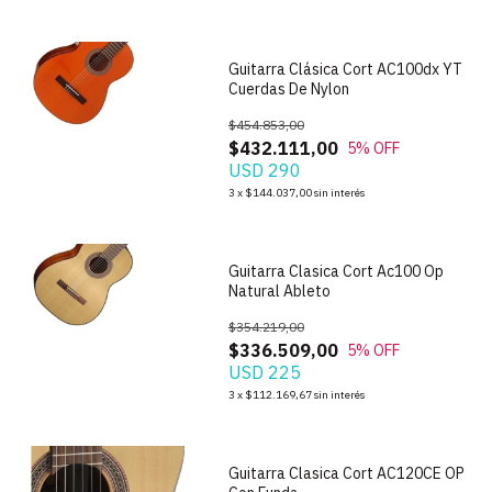
Guitarra Clásica Cort AC100dx YT
Cuerdas De Nylon
$454.853,00
$432.111,00
5
% OFF
USD 290
1
/
7
3
x
$144.037,00
sin interés
Guitarra Clasica Cort Ac100 Op
Natural Ableto
$354.219,00
$336.509,00
5
% OFF
USD 225
1
/
7
3
x
$112.169,67
sin interés
Guitarra Clasica Cort AC120CE OP