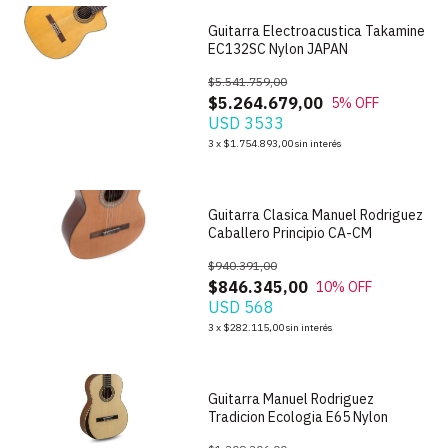
Guitarra Electroacustica Takamine
EC132SC Nylon JAPAN
$5.541.759,00
$5.264.679,00
5
% OFF
USD 3533
1
/
6
3
x
$1.754.893,00
sin interés
Guitarra Clasica Manuel Rodriguez
Caballero Principio CA-CM
$940.391,00
$846.345,00
10
% OFF
USD 568
1
/
6
3
x
$282.115,00
sin interés
Guitarra Manuel Rodriguez
Tradicion Ecologia E65 Nylon