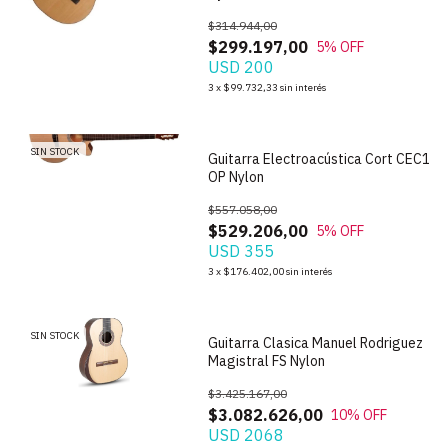
$314.944,00
$299.197,00
5
% OFF
USD 200
1
/
2
3
x
$99.732,33
sin interés
SIN STOCK
Guitarra Electroacústica Cort CEC1
OP Nylon
$557.058,00
$529.206,00
5
% OFF
USD 355
1
/
4
3
x
$176.402,00
sin interés
SIN STOCK
Guitarra Clasica Manuel Rodriguez
Magistral FS Nylon
$3.425.167,00
$3.082.626,00
10
% OFF
USD 2068