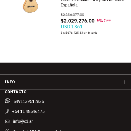
Española
$2.136.077,00
$2.029.276,00
5
% OFF
USD 1361
3
x
$676.425,33
sin interés
INFO
CONTACTO
5491139512835
+54 11 48546475
info@c1.ar