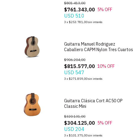
$801.413,00
$761.343,00
5
% OFF
USD 510
1
/
6
3
x
$253.781,00
sin interés
Guitarra Manuel Rodriguez
Caballero CAPM Nylon Tres Cuartos
$906.204,00
$815.577,00
10
% OFF
USD 547
1
/
5
3
x
$271.859,00
sin interés
Guitarra Clásica Cort AC50 OP
Classic Mini
$320.131,00
$304.125,00
5
% OFF
USD 204
1
/
7
3
x
$101.375,00
sin interés