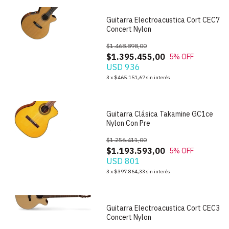
Guitarra Electroacustica Cort CEC7
Concert Nylon
$1.468.898,00
$1.395.455,00
5
% OFF
USD 936
1
/
7
3
x
$465.151,67
sin interés
Guitarra Clásica Takamine GC1ce
Nylon Con Pre
$1.256.411,00
$1.193.593,00
5
% OFF
USD 801
1
/
7
3
x
$397.864,33
sin interés
Guitarra Electroacustica Cort CEC3
Concert Nylon