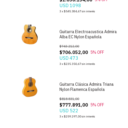
USD 1098
1
/
9
3
x
$545.384,67
sin interés
Guitarra Electroacustica Admira
Alba EC Nylon Española
$743.212,00
$706.052,00
5
% OFF
USD 473
1
/
5
3
x
$235.350,67
sin interés
Guitarra Clásica Admira Triana
Nylon Flamenca Española
$818.831,00
$777.891,00
5
% OFF
USD 522
1
/
4
3
x
$259.297,00
sin interés