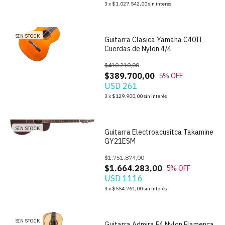
1
/
5
3
x
$1.027.542,00
sin interés
SIN STOCK
Guitarra Clasica Yamaha C40II
Cuerdas de Nylon 4/4
$410.210,00
$389.700,00
5
% OFF
USD 261
1
/
3
3
x
$129.900,00
sin interés
SIN STOCK
Guitarra Electroacusitca Takamine
GY21ESM
$1.751.874,00
$1.664.283,00
5
% OFF
USD 1116
1
/
3
3
x
$554.761,00
sin interés
SIN STOCK
Guitarra Admira F4 Nylon Flamenca