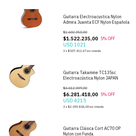
Guitarra Electroacustica Nylon
Admira Juanita ECF Nylon Española
$1.602.350,00
$1.522.235,00
5
% OFF
USD 1021
1
/
7
3
x
$507.411,67
sin interés
Guitarra Takamine TC135sc
Electroacústica Nylon JAPAN
$6.612.009,00
$6.281.418,00
5
% OFF
USD 4215
1
/
5
3
x
$2.093.806,00
sin interés
Guitarra Clásica Cort AC70 OP
Nylon con Funda