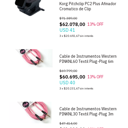
Korg Pitchclip PC2 Plus Afinador
Cromatico de Clip
$71.389,00
$62.078,00
13
% OFF
USD 41
1
/
2
3
x
$20.692,67
sin interés
Cable de Instrumentos Western
PINKNL60 Textil Plug-Plug 6m
$69.799,00
$60.695,00
13
% OFF
USD 40
1
/
2
3
x
$20.231,67
sin interés
Cable de Instrumentos Western
PINKNL30 Textil Plug-Plug 3m
$47.414,00