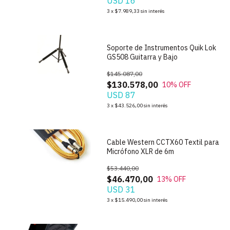
USD 16
1
/
8
3
x
$7.989,33
sin interés
Soporte de Instrumentos Quik Lok
GS508 Guitarra y Bajo
$145.087,00
$130.578,00
10
% OFF
USD 87
1
/
2
3
x
$43.526,00
sin interés
Cable Western CCTX60 Textil para
Micrófono XLR de 6m
$53.440,00
$46.470,00
13
% OFF
USD 31
1
/
7
3
x
$15.490,00
sin interés