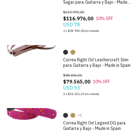
Sugar para Guitarra y Bajo - Made
in Spain
$129.975,00
$116.976,00
10
% OFF
USD 78
1
/
6
3
x
$38.992,00
sin interés
Correa Right On! Leathercraft Slim
para Guitarra y Bajo - Made in Spain
$88.406,00
$79.565,00
10
% OFF
USD 53
1
/
9
3
x
$26.521,67
sin interés
+1
Correa Right On! Legend DG para
Guitarra y Bajo - Made in Spain