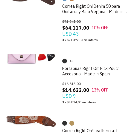
Correa Right On! Denim 50 para
Guitarra y Bajo Vegana - Made in
Spain
$71.241,00
$64.117,00
10
% OFF
USD 43
1
/
9
3
x
$21.372,33
sin interés
+3
Portapuas Right On! Pick Pouch
Accesorio - Made in Spain
$16.815,00
$14.622,00
13
% OFF
USD 9
1
/
9
3
x
$4.874,00
sin interés
Correa Right On! Leathercraft