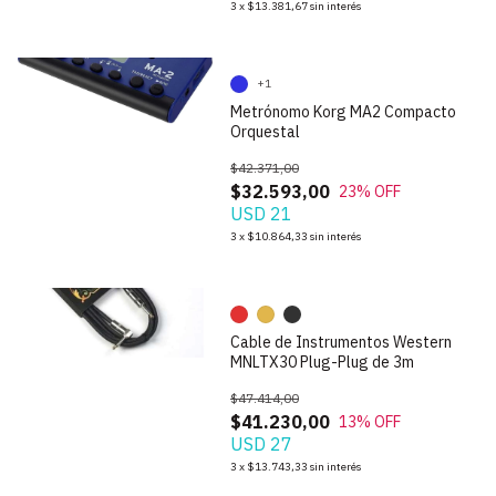
3
x
$13.381,67
sin interés
+1
Metrónomo Korg MA2 Compacto
Orquestal
$42.371,00
$32.593,00
23
% OFF
USD 21
1
/
8
3
x
$10.864,33
sin interés
Cable de Instrumentos Western
MNLTX30 Plug-Plug de 3m
$47.414,00
$41.230,00
13
% OFF
USD 27
1
/
6
3
x
$13.743,33
sin interés