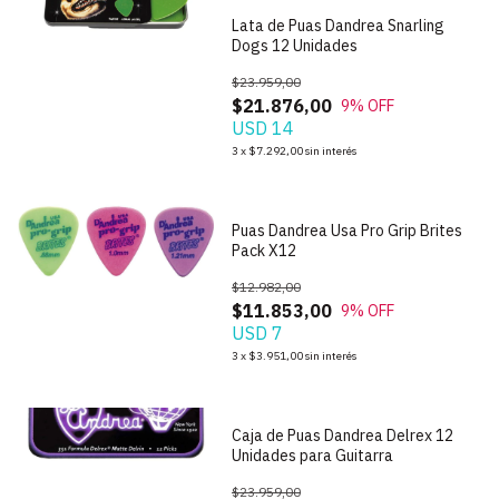
Lata de Puas Dandrea Snarling
Dogs 12 Unidades
$23.959,00
$21.876,00
9
% OFF
USD 14
1
/
8
3
x
$7.292,00
sin interés
Puas Dandrea Usa Pro Grip Brites
Pack X12
$12.982,00
$11.853,00
9
% OFF
USD 7
1
/
8
3
x
$3.951,00
sin interés
Caja de Puas Dandrea Delrex 12
Unidades para Guitarra
$23.959,00