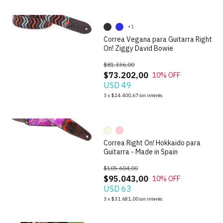
+1
Correa Vegana para Guitarra Right
On! Ziggy David Bowie
$81.336,00
$73.202,00
10
% OFF
USD 49
1
/
7
3
x
$24.400,67
sin interés
Correa Right On! Hokkaido para
Guitarra - Made in Spain
$105.604,00
$95.043,00
10
% OFF
USD 63
1
/
5
3
x
$31.681,00
sin interés