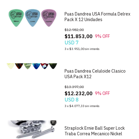
Puas Dandrea USA Formula Delrex
Pack X 12 Unidades
$12.982,00
$11.853,00
9
% OFF
USD 7
1
/
3
3
x
$3.951,00
sin interés
Puas Dandrea Celuloide Clasico
USA Pack X12
$13.397,00
$12.232,00
9
% OFF
USD 8
1
/
4
3
x
$4.077,33
sin interés
Straplock Ernie Ball Super Lock
Traba Correa Mecanico Nickel