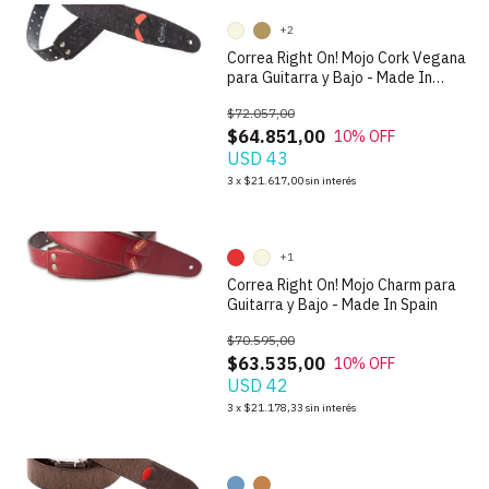
+2
Correa Right On! Mojo Cork Vegana
para Guitarra y Bajo - Made In
Spain
$72.057,00
$64.851,00
10
% OFF
USD 43
1
/
9
3
x
$21.617,00
sin interés
+1
Correa Right On! Mojo Charm para
Guitarra y Bajo - Made In Spain
$70.595,00
$63.535,00
10
% OFF
USD 42
1
/
9
3
x
$21.178,33
sin interés