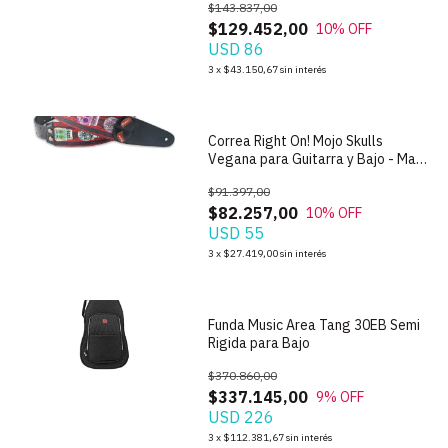
$143.837,00
$129.452,00
10
% OFF
USD 86
1
/
7
3
x
$43.150,67
sin interés
Correa Right On! Mojo Skulls
Vegana para Guitarra y Bajo - Made
In Spain
$91.397,00
$82.257,00
10
% OFF
USD 55
1
/
5
3
x
$27.419,00
sin interés
Funda Music Area Tang 30EB Semi
Rigida para Bajo
$370.860,00
$337.145,00
9
% OFF
USD 226
1
/
4
3
x
$112.381,67
sin interés