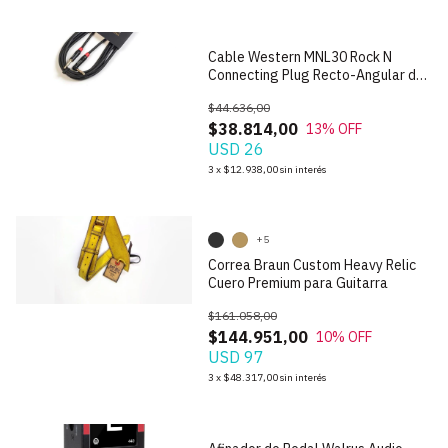
Cable Western MNL30 Rock N
Connecting Plug Recto-Angular de
3m
$44.636,00
$38.814,00
13
% OFF
USD 26
1
/
9
3
x
$12.938,00
sin interés
+5
Correa Braun Custom Heavy Relic
Cuero Premium para Guitarra
$161.058,00
$144.951,00
10
% OFF
USD 97
1
/
9
3
x
$48.317,00
sin interés