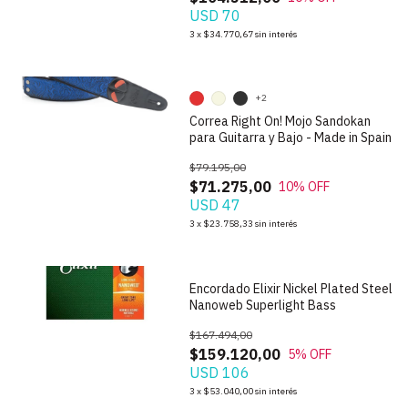
USD 70
1
/
9
3
x
$34.770,67
sin interés
+2
Correa Right On! Mojo Sandokan
para Guitarra y Bajo - Made in Spain
$79.195,00
$71.275,00
10
% OFF
USD 47
1
/
3
3
x
$23.758,33
sin interés
Encordado Elixir Nickel Plated Steel
Nanoweb Superlight Bass
$167.494,00
$159.120,00
5
% OFF
USD 106
1
/
6
3
x
$53.040,00
sin interés