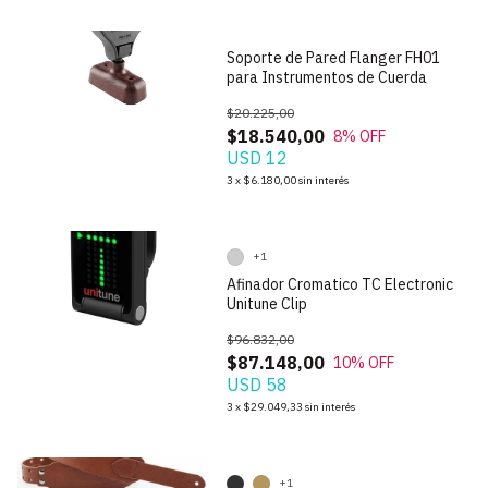
Soporte de Pared Flanger FH01
para Instrumentos de Cuerda
$20.225,00
$18.540,00
8
% OFF
USD 12
1
/
6
3
x
$6.180,00
sin interés
+1
Afinador Cromatico TC Electronic
Unitune Clip
$96.832,00
$87.148,00
10
% OFF
USD 58
1
/
5
3
x
$29.049,33
sin interés
+1