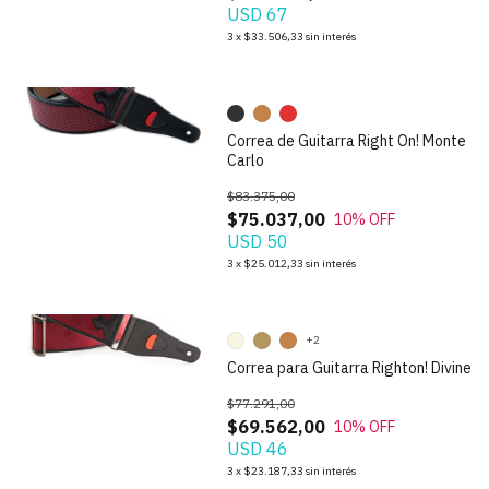
USD 67
1
/
9
3
x
$33.506,33
sin interés
Correa de Guitarra Right On! Monte
Carlo
$83.375,00
$75.037,00
10
% OFF
USD 50
1
/
9
3
x
$25.012,33
sin interés
+2
Correa para Guitarra Righton! Divine
$77.291,00
$69.562,00
10
% OFF
USD 46
1
/
9
3
x
$23.187,33
sin interés