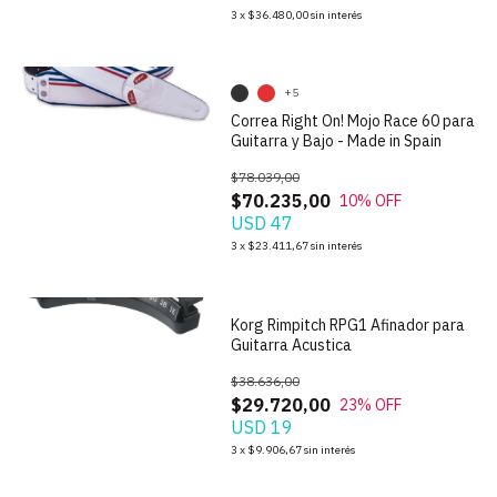
3
x
$36.480,00
sin interés
+5
Correa Right On! Mojo Race 60 para
Guitarra y Bajo - Made in Spain
$78.039,00
$70.235,00
10
% OFF
USD 47
1
/
4
3
x
$23.411,67
sin interés
Korg Rimpitch RPG1 Afinador para
Guitarra Acustica
$38.636,00
$29.720,00
23
% OFF
USD 19
1
/
9
3
x
$9.906,67
sin interés