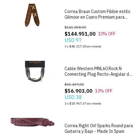
Correa Braun Custom Fibbie estilo
Gilmour en Cuero Premium para
Guitarra
$161.058,00
$144.951,00
10
% OFF
USD 97
1
/
2
3
x
$48.317,00
sin interés
Cable Western MNL60 Rock N
Connecting Plug Recto-Angular de
6m
$65.439,00
$56.903,00
13
% OFF
USD 38
1
/
4
3
x
$18.967,67
sin interés
Correa Right On! Sparks Round para
Guitarra y Bajo - Made In Spain