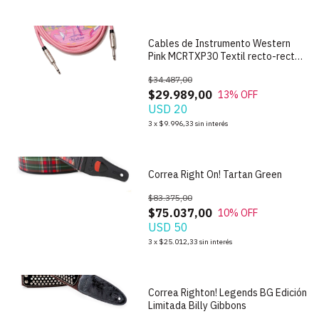
Cables de Instrumento Western
Pink MCRTXP30 Textil recto-recto
de 3m
$34.487,00
$29.989,00
13
% OFF
USD 20
3
x
$9.996,33
sin interés
1
/
4
Correa Right On! Tartan Green
$83.375,00
$75.037,00
10
% OFF
USD 50
1
/
8
3
x
$25.012,33
sin interés
Correa Righton! Legends BG Edición
Limitada Billy Gibbons