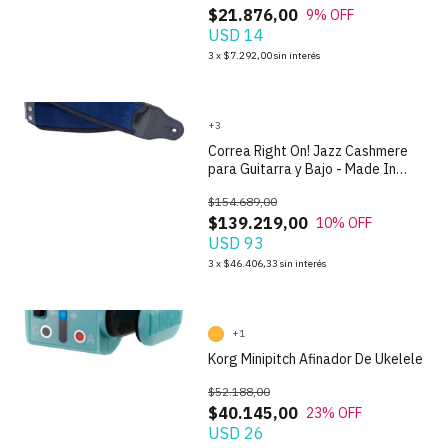
$21.876,00
9
% OFF
USD 14
1
/
9
3
x
$7.292,00
sin interés
+3
Correa Right On! Jazz Cashmere
para Guitarra y Bajo - Made In
Spain
$154.689,00
$139.219,00
10
% OFF
USD 93
1
/
9
3
x
$46.406,33
sin interés
+1
Korg Minipitch Afinador De Ukelele
$52.188,00
$40.145,00
23
% OFF
USD 26
1
/
8