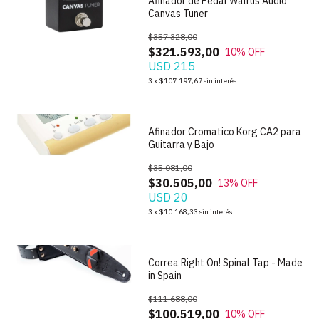
Afinador de Pedal Walrus Audio
Canvas Tuner
$357.328,00
$321.593,00
10
% OFF
USD 215
1
/
5
3
x
$107.197,67
sin interés
Afinador Cromatico Korg CA2 para
Guitarra y Bajo
$35.081,00
$30.505,00
13
% OFF
USD 20
1
/
5
3
x
$10.168,33
sin interés
Correa Right On! Spinal Tap - Made
in Spain
$111.688,00
$100.519,00
10
% OFF