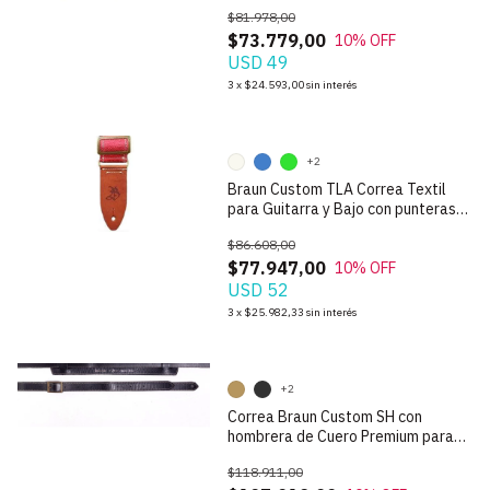
$81.978,00
$73.779,00
10
% OFF
USD 49
1
/
9
3
x
$24.593,00
sin interés
+2
Braun Custom TLA Correa Textil
para Guitarra y Bajo con punteras
de Cuero
$86.608,00
$77.947,00
10
% OFF
USD 52
1
/
9
3
x
$25.982,33
sin interés
+2
Correa Braun Custom SH con
hombrera de Cuero Premium para
Guitarra Acustica
$118.911,00