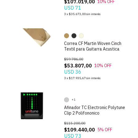
$107.019,00
10
% OFF
USD 71
1
/
6
3
x
$35.673,00
sin interés
Correa CF Martin Woven Cinch
Textil para Guitarra Acustica
$59.786,00
$53.807,00
10
% OFF
USD 36
1
/
7
3
x
$17.935,67
sin interés
+1
Afinador TC Electronic Polytune
Clip 2 Polifononico
$115.200,00
$109.440,00
5
% OFF
USD 73
1
/
9