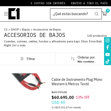
3 CUOTAS SIN INTERÉS
ENVÍOS A TODO EL PAÍS
PAYPAL ST
0
C1
>
SHOP
>
Bajos
>
Accesorios de Bajos
ACCESORIOS DE BAJOS
142 productos
Cuerdas, correas, cables, fundas y afinadores para bajo. Elixir, Ernie Ball,
Right On! y más.
Ordenar por:
Filtrar
1
/
6
Más vendidos
Cable de Instrumento Plug Mono
Western 6 Metros Textil
$69.799,00
$60.695,00
13
% OFF
USD 40
1
/
4
3
x
$20.231,67
sin interés