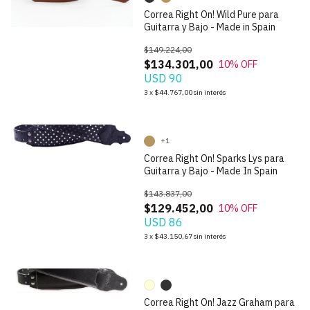
Correa Right On! Wild Pure para
Guitarra y Bajo - Made in Spain
$149.224,00
$134.301,00
10
% OFF
USD 90
1
/
7
3
x
$44.767,00
sin interés
+1
Correa Right On! Sparks Lys para
Guitarra y Bajo - Made In Spain
$143.837,00
$129.452,00
10
% OFF
USD 86
1
/
4
3
x
$43.150,67
sin interés
Correa Right On! Jazz Graham para