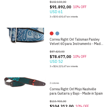
$102.103,00
$91.892,00
10
% OFF
USD 61
1
/
4
3
x
$30.630,67
sin interés
Correa Right On! Talisman Paisley
Velvet 60 para Instrumento - Made
in Spain
$87.420,00
$78.677,00
10
% OFF
USD 52
1
/
7
3
x
$26.225,67
sin interés
2 colores
Correa Right On! Mojo Nashville
para Guitarra y Bajo - Made in Spain
$115.903,00
$104.312,00
10
% OFF