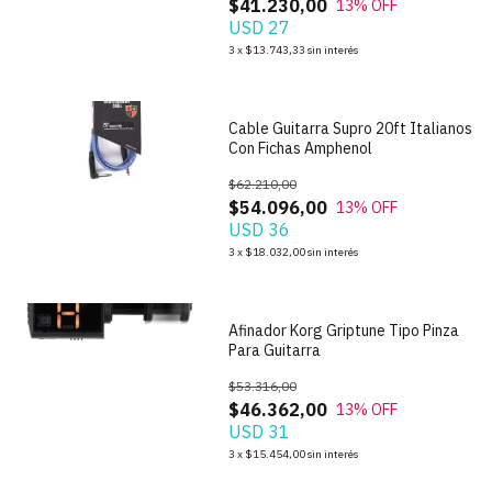
$41.230,00
13
% OFF
USD 27
3
x
$13.743,33
sin interés
Cable Guitarra Supro 20ft Italianos
Con Fichas Amphenol
$62.210,00
$54.096,00
13
% OFF
USD 36
1
/
3
3
x
$18.032,00
sin interés
Afinador Korg Griptune Tipo Pinza
Para Guitarra
$53.316,00
$46.362,00
13
% OFF
USD 31
1
/
9
3
x
$15.454,00
sin interés