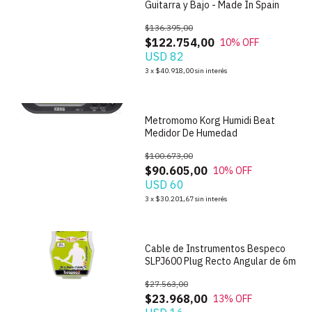
Guitarra y Bajo - Made In Spain
$136.395,00
$122.754,00
10
% OFF
USD 82
1
/
5
3
x
$40.918,00
sin interés
Metromomo Korg Humidi Beat
Medidor De Humedad
$100.673,00
$90.605,00
10
% OFF
USD 60
1
/
4
3
x
$30.201,67
sin interés
Cable de Instrumentos Bespeco
SLPJ600 Plug Recto Angular de 6m
$27.563,00
$23.968,00
13
% OFF