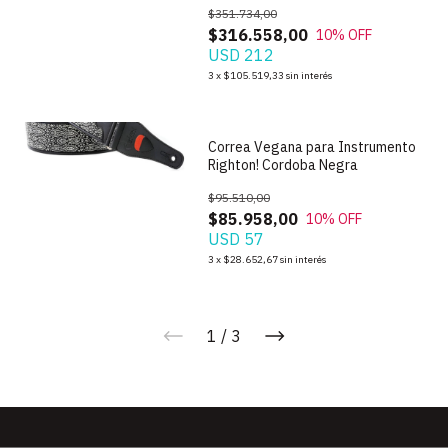
$351.734,00
$316.558,00
10
% OFF
USD 212
1
/
4
3
x
$105.519,33
sin interés
Correa Vegana para Instrumento
Righton! Cordoba Negra
$95.510,00
$85.958,00
10
% OFF
USD 57
3
x
$28.652,67
sin interés
1
/
3