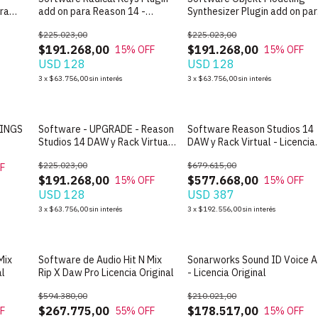
ara
add on para Reason 14 -
Synthesizer Plugin add on pa
ial
Licencia Oficial
Reason 14 - Licencia Oficial
$225.023,00
$225.023,00
$191.268,00
$191.268,00
15
% OFF
15
% OFF
USD 128
USD 128
3
x
$63.756,00
sin interés
3
x
$63.756,00
sin interés
RINGS
Software - UPGRADE - Reason
Software Reason Studios 14
Studios 14 DAW y Rack Virtual
DAW y Rack Virtual - Licencia
- Licencia Oficial
Oficial
$225.023,00
$679.615,00
F
$191.268,00
$577.668,00
15
% OFF
15
% OFF
USD 128
USD 387
3
x
$63.756,00
sin interés
3
x
$192.556,00
sin interés
Mix
Software de Audio Hit N Mix
Sonarworks Sound ID Voice A
al
Rip X Daw Pro Licencia Original
- Licencia Original
$594.380,00
$210.021,00
$267.775,00
$178.517,00
F
55
% OFF
15
% OFF