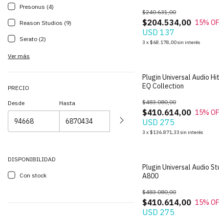
Presonus (4)
$240.631,00
$204.534,00
15
% OF
Reason Studios (9)
USD 137
Serato (2)
3
x
$68.178,00
sin interés
Ver más
Plugin Universal Audio Hit
EQ Collection
PRECIO
$483.080,00
Desde
Hasta
$410.614,00
15
% OF
USD 275
3
x
$136.871,33
sin interés
DISPONIBILIDAD
Plugin Universal Audio S
Con stock
A800
$483.080,00
$410.614,00
15
% OF
USD 275