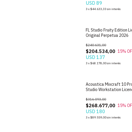
USD 89
3
x
$44.633,33
sin interés
FL Studio Fruity Edition L
Original Perpetua 2026
$240.631,00
$204.534,00
15
% OF
USD 137
3
x
$68.178,00
sin interés
Acoustica Mixcraft 10 Pr
Studio Workstation Licen
Oficial
$316.093,00
$268.677,00
15
% OF
USD 180
3
x
$89.559,00
sin interés