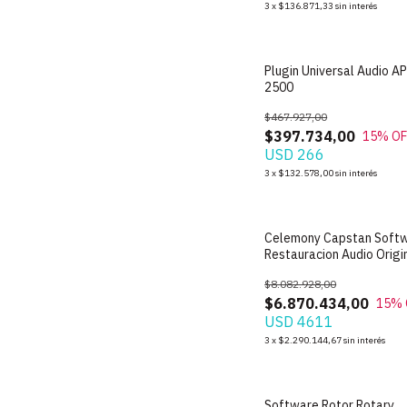
3
x
$136.871,33
sin interés
Plugin Universal Audio AP
2500
$467.927,00
$397.734,00
15
% OF
USD 266
3
x
$132.578,00
sin interés
Celemony Capstan Soft
Restauracion Audio Origi
$8.082.928,00
$6.870.434,00
15
% 
USD 4611
3
x
$2.290.144,67
sin interés
Software Rotor Rotary