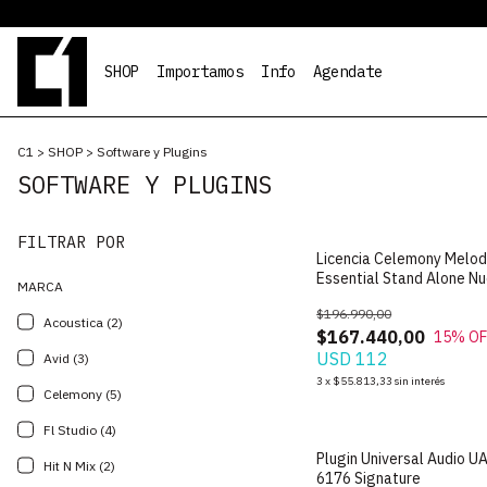
SHOP
Importamos
Info
Agendate
C1
>
SHOP
>
Software y Plugins
SOFTWARE Y PLUGINS
FILTRAR POR
Licencia Celemony Melod
Essential Stand Alone N
MARCA
Original
$196.990,00
Acoustica (2)
$167.440,00
15
% OF
USD 112
Avid (3)
3
x
$55.813,33
sin interés
Celemony (5)
Fl Studio (4)
Plugin Universal Audio U
Hit N Mix (2)
6176 Signature