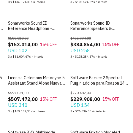
3
x
$136.871,33
sin interés
3
x
$102.524,67
sin interés
Sonarworks Sound ID
Sonarworks Sound ID
-
Reference Headphone -
Reference Speakers &
Licencia Original
Headphones - Licencia Original
$180.018,00
$452.774,00
$153.014,00
$384.854,00
15
% OFF
15
% OFF
USD 102
USD 258
3
x
$51.004,67
sin interés
3
x
$128.284,67
sin interés
5
Licencia Celemony Melodyne 5
Software Parsec 2 Spectral
Assistant Stand Alone Nueva
Plugin add on para Reason 14 -
Original
Licencia Oficial
$597.031,00
$270.482,00
$507.472,00
$229.908,00
15
% OFF
15
% OFF
USD 340
USD 154
3
x
$169.157,33
sin interés
3
x
$76.636,00
sin interés
Software BVX Multimode
Software Friktion Modeled