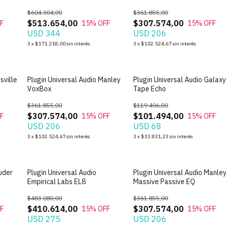
$604.304,00
$361.855,00
$513.654,00
$307.574,00
F
15
% OFF
15
% OFF
USD 344
USD 206
3
x
$171.218,00
sin interés
3
x
$102.524,67
sin interés
sville
Plugin Universal Audio Manley
Plugin Universal Audio Galax
VoxBox
Tape Echo
$361.855,00
$119.406,00
$307.574,00
$101.494,00
F
15
% OFF
15
% OFF
USD 206
USD 68
3
x
$102.524,67
sin interés
3
x
$33.831,33
sin interés
tuder
Plugin Universal Audio
Plugin Universal Audio Manle
Empirical Labs EL8
Massive Passive EQ
$483.080,00
$361.855,00
$410.614,00
$307.574,00
F
15
% OFF
15
% OFF
USD 275
USD 206