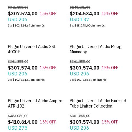
$361.855,00
$240.631,00
$307.574,00
$204.534,00
15
% OFF
15
% OFF
USD 206
USD 137
3
x
$102.524,67
sin interés
3
x
$68.178,00
sin interés
y
Plugin Universal Audio SSL
Plugin Universal Audio Moog
4000 E
Minimoog
$361.855,00
$361.855,00
$307.574,00
$307.574,00
15
% OFF
15
% OFF
USD 206
USD 206
3
x
$102.524,67
sin interés
3
x
$102.524,67
sin interés
y
Plugin Universal Audio Ampex
Plugin Universal Audio Fairchild
ATR-102
Tube Limiter Collection
$483.080,00
$361.855,00
$410.614,00
$307.574,00
15
% OFF
15
% OFF
USD 275
USD 206