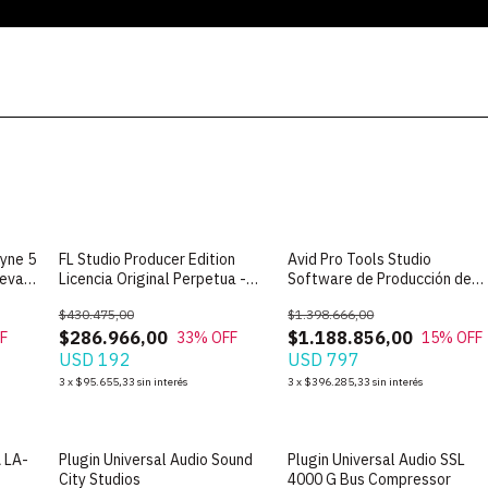
yne 5
FL Studio Producer Edition
Avid Pro Tools Studio
ueva
Licencia Original Perpetua -
Software de Producción de
2026
Audio
$430.475,00
$1.398.666,00
$286.966,00
$1.188.856,00
F
33
% OFF
15
% OFF
USD 192
USD 797
3
x
$95.655,33
sin interés
3
x
$396.285,33
sin interés
A LA-
Plugin Universal Audio Sound
Plugin Universal Audio SSL
City Studios
4000 G Bus Compressor