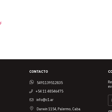
F
CONTACTO
C
Re
5491139512835
ev
+54 11 48546475
info@c1.ar
Darwin 1154, Palermo, Caba