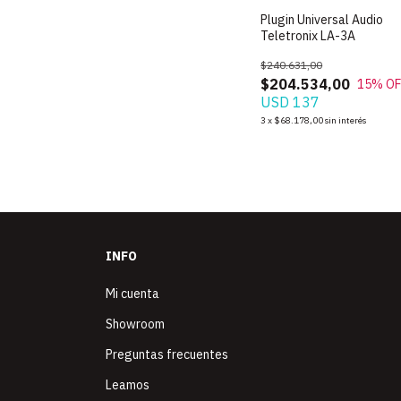
SIN STOCK
Plugin Universal Audio
Teletronix LA-3A
$240.631,00
$204.534,00
15
% OF
USD 137
3
x
$68.178,00
sin interés
INFO
Mi cuenta
Showroom
Preguntas frecuentes
Leamos