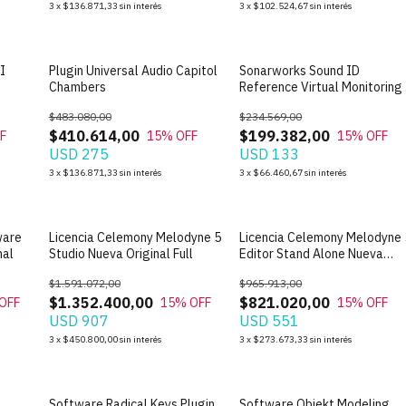
3
x
$136.871,33
sin interés
3
x
$102.524,67
sin interés
I
Plugin Universal Audio Capitol
Sonarworks Sound ID
Chambers
Reference Virtual Monitoring 
Licencia Original
$483.080,00
$234.569,00
$410.614,00
$199.382,00
F
15
% OFF
15
% OFF
USD 275
USD 133
3
x
$136.871,33
sin interés
3
x
$66.460,67
sin interés
ware
Licencia Celemony Melodyne 5
Licencia Celemony Melodyne 
nal
Studio Nueva Original Full
Editor Stand Alone Nueva
Original
$1.591.072,00
$965.913,00
$1.352.400,00
$821.020,00
OFF
15
% OFF
15
% OFF
USD 907
USD 551
3
x
$450.800,00
sin interés
3
x
$273.673,33
sin interés
Software Radical Keys Plugin
Software Objekt Modeling