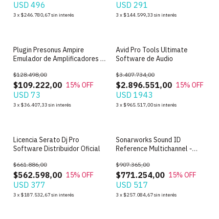
USD 496
USD 291
3
x
$246.780,67
sin interés
3
x
$144.599,33
sin interés
Plugin Presonus Ampire
Avid Pro Tools Ultimate
Emulador de Amplificadores y
Software de Audio
Efectos
$128.498,00
$3.407.734,00
$109.222,00
$2.896.551,00
15
% OFF
15
% OFF
USD 73
USD 1943
3
x
$36.407,33
sin interés
3
x
$965.517,00
sin interés
Licencia Serato Dj Pro
Sonarworks Sound ID
Software Distribuidor Oficial
Reference Multichannel -
Licencia Original
$661.886,00
$907.365,00
$562.598,00
$771.254,00
15
% OFF
15
% OFF
USD 377
USD 517
3
x
$187.532,67
sin interés
3
x
$257.084,67
sin interés