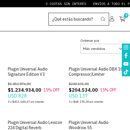
3 CUOTAS SIN INTERÉS
ENVÍOS A TODO EL PAÍS
0
Ordenar por
Plugin Universal Audio
Plugin Universal Audio DBX 160
Signature Edition V3
Compressor/Limiter
$1.452.876,00
$240.631,00
$1.234.934,00
$204.534,00
15
% OFF
15
% OFF
USD 828
USD 137
3
x
$411.644,67
sin interés
3
x
$68.178,00
sin interés
Plugin Universal Audio Lexicon
Plugin Universal Audio
224 Digital Reverb
Woodrow 55