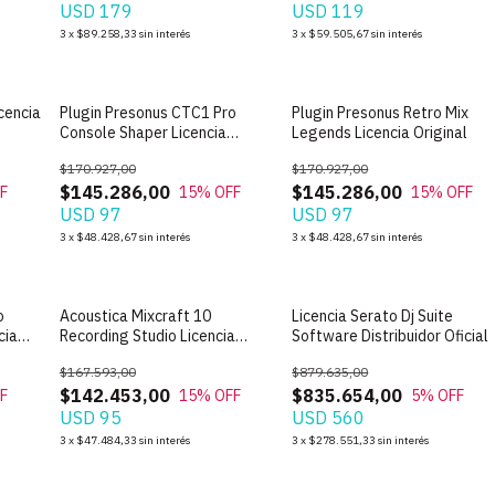
USD 179
USD 119
3
x
$89.258,33
sin interés
3
x
$59.505,67
sin interés
icencia
Plugin Presonus CTC1 Pro
Plugin Presonus Retro Mix
Console Shaper Licencia
Legends Licencia Original
Original
$170.927,00
$170.927,00
$145.286,00
$145.286,00
F
15
% OFF
15
% OFF
USD 97
USD 97
3
x
$48.428,67
sin interés
3
x
$48.428,67
sin interés
o
Acoustica Mixcraft 10
Licencia Serato Dj Suite
cia
Recording Studio Licencia
Software Distribuidor Oficial
Oficial
$167.593,00
$879.635,00
$142.453,00
$835.654,00
F
15
% OFF
5
% OFF
USD 95
USD 560
3
x
$47.484,33
sin interés
3
x
$278.551,33
sin interés