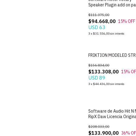
Speaker Plugin add on p
Reason 14 - Licencia Ofic
$111.375,00
$94.668,00
15
% OFF
USD 63
3
x
$31.556,00
sin interés
FRIKTION MODELED ST
$156.834,00
$133.308,00
15
% OF
USD 89
3
x
$44.436,00
sin interés
Software de Audio Hit N 
RipX Daw Licencia Origin
$208.033,00
$133.900,00
36
% OF