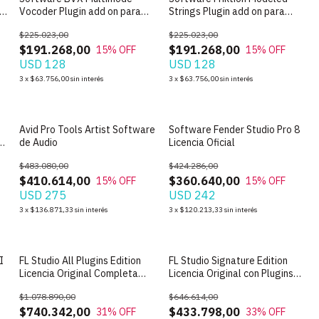
ra
Vocoder Plugin add on para
Strings Plugin add on para
Reason 14 - Licencia Oficial
Reason 14 - Licencia Oficial
$225.023,00
$225.023,00
$191.268,00
$191.268,00
15
% OFF
15
% OFF
USD 128
USD 128
3
x
$63.756,00
sin interés
3
x
$63.756,00
sin interés
Avid Pro Tools Artist Software
Software Fender Studio Pro 8
de Audio
Licencia Oficial
$483.080,00
$424.286,00
$410.614,00
$360.640,00
15
% OFF
15
% OFF
USD 275
USD 242
3
x
$136.871,33
sin interés
3
x
$120.213,33
sin interés
I
FL Studio All Plugins Edition
FL Studio Signature Edition
Licencia Original Completa
Licencia Original con Plugins
Perpetua - 2026
Perpetua - 2026
$1.078.890,00
$646.614,00
$740.342,00
$433.798,00
31
% OFF
33
% OFF