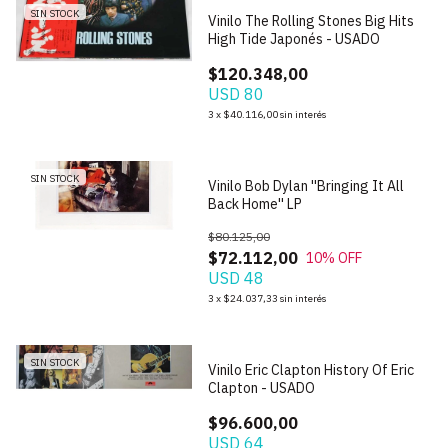
SIN STOCK
Vinilo The Rolling Stones Big Hits
High Tide Japonés - USADO
$120.348,00
USD 80
1
/
3
3
x
$40.116,00
sin interés
SIN STOCK
Vinilo Bob Dylan ''Bringing It All
Back Home'' LP
$80.125,00
$72.112,00
10
% OFF
USD 48
3
x
$24.037,33
sin interés
1
/
3
SIN STOCK
Vinilo Eric Clapton History Of Eric
Clapton - USADO
$96.600,00
USD 64