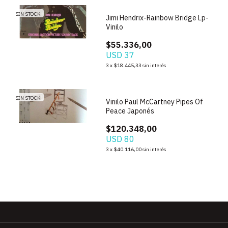
SIN STOCK
Jimi Hendrix-Rainbow Bridge Lp-
Vinilo
$55.336,00
USD 37
3
x
$18.445,33
sin interés
SIN STOCK
Vinilo Paul McCartney Pipes Of
Peace Japonés
$120.348,00
USD 80
3
x
$40.116,00
sin interés