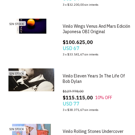
3
x
$32.200,00
sin interés
1
/
9
SIN STOCK
Vinilo Wings Venus And Mars Edición
Japonesa OBI Original
$100.625,00
USD 67
1
/
2
3
x
$33.541,67
sin interés
SIN STOCK
Vinilo Eleven Years In The Life Of
Bob Dylan
$127.778,00
$115.115,00
10
% OFF
USD 77
3
x
$38.371,67
sin interés
SIN STOCK
Vinilo Rolling Stones Undercover