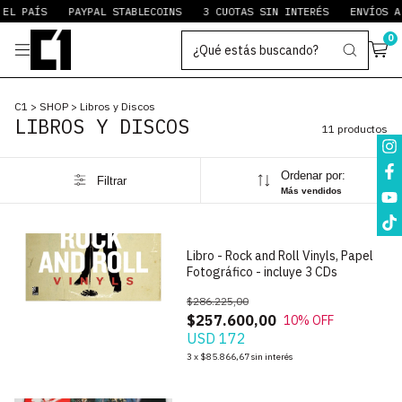
L PAÍS
PAYPAL STABLECOINS
3 CUOTAS SIN INTERÉS
ENVÍOS A 
0
C1
>
SHOP
>
Libros y Discos
LIBROS Y DISCOS
11 productos
Ordenar por:
Filtrar
1
/
7
Más vendidos
Libro - Rock and Roll Vinyls, Papel
Fotográfico - incluye 3 CDs
$286.225,00
$257.600,00
10
% OFF
USD 172
3
x
$85.866,67
sin interés
1
/
5