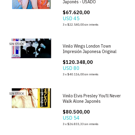
Japonés - USADO
$67.620,00
USD 45
3
x
$22.540,00
sin interés
SIN STOCK
Vinilo Wings London Town
Impresión Japonesa Original
$120.348,00
USD 80
3
x
$40.116,00
sin interés
SIN STOCK
Vinilo Elvis Presley You'll Never
Walk Alone Japonés
$80.500,00
USD 54
3
x
$26.833,33
sin interés
1
/
4