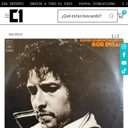
IN INTERÉS
ENVÍOS A TODO EL PAÍS
PAYPAL STABLECOINS
3 CUO
0
SIN STOCK
1
/
2