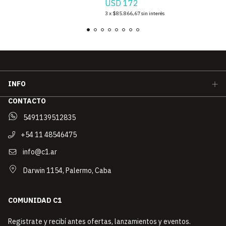
USD 172
3
x
$85.866,67
sin interés
INFO
CONTACTO
5491139512835
+54 11 48546475
info@c1.ar
Darwin 1154, Palermo, Caba
COMUNIDAD C1
Registrate y recibí antes ofertas, lanzamientos y eventos.