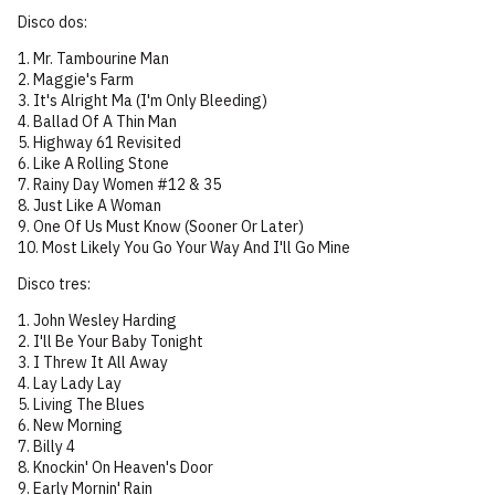
Disco dos:
1. Mr. Tambourine Man
2. Maggie's Farm
3. It's Alright Ma (I'm Only Bleeding)
4. Ballad Of A Thin Man
5. Highway 61 Revisited
6. Like A Rolling Stone
7. Rainy Day Women #12 & 35
8. Just Like A Woman
9. One Of Us Must Know (Sooner Or Later)
10. Most Likely You Go Your Way And I'll Go Mine
Disco tres:
1. John Wesley Harding
2. I'll Be Your Baby Tonight
3. I Threw It All Away
4. Lay Lady Lay
5. Living The Blues
6. New Morning
7. Billy 4
8. Knockin' On Heaven's Door
9. Early Mornin' Rain