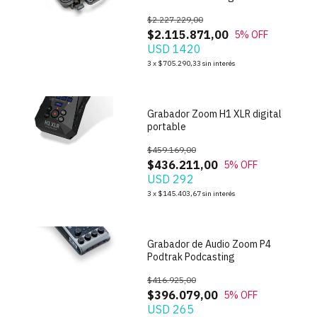
$2.227.229,00
$2.115.871,00
5
% OFF
USD 1420
1
/
7
3
x
$705.290,33
sin interés
Grabador Zoom H1 XLR digital
portable
$459.169,00
$436.211,00
5
% OFF
USD 292
1
/
7
3
x
$145.403,67
sin interés
Grabador de Audio Zoom P4
Podtrak Podcasting
$416.925,00
$396.079,00
5
% OFF
USD 265