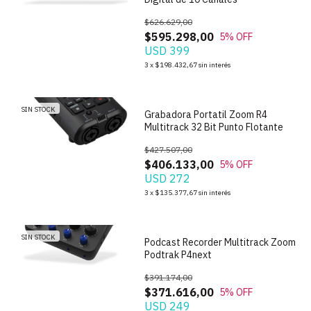
$626.629,00
$595.298,00
5
% OFF
USD 399
1
/
4
3
x
$198.432,67
sin interés
SIN STOCK
Grabadora Portatil Zoom R4
Multitrack 32 Bit Punto Flotante
$427.507,00
$406.133,00
5
% OFF
USD 272
1
/
10
3
x
$135.377,67
sin interés
SIN STOCK
Podcast Recorder Multitrack Zoom
Podtrak P4next
$391.174,00
$371.616,00
5
% OFF
USD 249