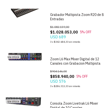
Grabador Multipista Zoom R20 de 8
Entradas
$1.082.159,00
$1.028.053,00
5
% OFF
USD 689
1
/
10
3
x
$342.684,33
sin interés
SIN STOCK
Zoom L6 Max Mixer Digital de 12
Canales con Grabacion Multipista
$904.146,00
$858.940,00
5
% OFF
USD 576
1
/
5
3
x
$286.313,33
sin interés
SIN STOCK
Consola Zoom Livetrak L6 Mixer
Digital de 10 Canales