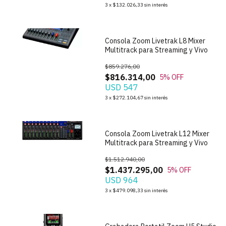
1
/
4
3
x
$132.026,33
sin interés
Consola Zoom Livetrak L8 Mixer
Multitrack para Streaming y Vivo
$859.276,00
$816.314,00
5
% OFF
USD 547
1
/
6
3
x
$272.104,67
sin interés
Consola Zoom Livetrak L12 Mixer
Multitrack para Streaming y Vivo
$1.512.940,00
$1.437.295,00
5
% OFF
USD 964
3
x
$479.098,33
sin interés
1
/
9