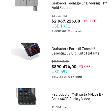
Grabador Teenage Engineering TP7
Field Recorder
$3.296.933,00
$2.967.216,00
10
% OFF
USD 1991
1
/
3
3
x
$989.072,00
sin interés
Grabadora Portatil Zoom H6
Essential 32 Bit Punto Flotante
$937.342,00
$890.476,00
5
% OFF
USD 597
1
/
6
3
x
$296.825,33
sin interés
Reproductor Multipista M-Live B-
Beat 64GB Audio y Video
$1.614.956,00