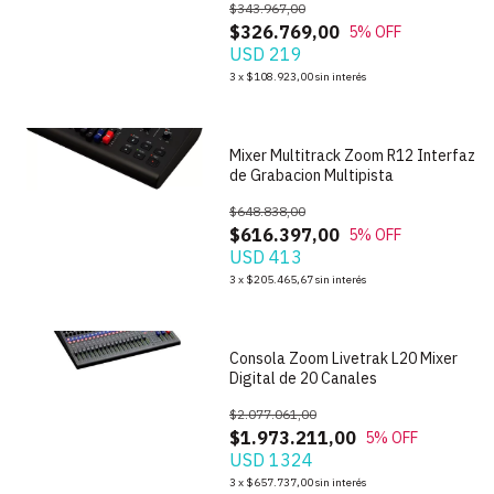
$343.967,00
$326.769,00
5
% OFF
USD 219
1
/
6
3
x
$108.923,00
sin interés
Mixer Multitrack Zoom R12 Interfaz
de Grabacion Multipista
$648.838,00
$616.397,00
5
% OFF
USD 413
1
/
4
3
x
$205.465,67
sin interés
Consola Zoom Livetrak L20 Mixer
Digital de 20 Canales
$2.077.061,00
$1.973.211,00
5
% OFF
USD 1324
1
/
8
3
x
$657.737,00
sin interés