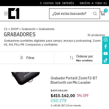
3 CUOTAS SIN INTERÉS
ENVÍOS A TODO EL PAÍ
0
C1
>
SHOP
>
Grabación
>
Grabadores
GRABADORES
31 productos
Grabadores portátiles digitales para campo, ensayo y podcasting. Zoom
H1, R4, P4 y P8. Compactos y confiables.
Ordenar por:
Filtrar
1
/
8
Más vendidos
Grabador Portatil Zoom F2-BT
Bluetooth con Mic Lavalier
$437.012,00
$415.162,00
5
% OFF
USD 278
1
/
5
3
x
$138.387,33
sin interés