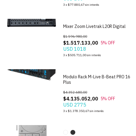
3
x
$77.880,67
sin interés
1
/
5
Mixer Zoom Livetrak L20R Digital
$1.596.980,00
$1.517.133,00
5
% OFF
USD 1018
1
/
6
3
x
$505.711,00
sin interés
Modulo Rack M-Live B-Beat PRO 16
Plus
$4.352.680,00
$4.135.052,00
5
% OFF
USD 2775
1
/
10
3
x
$1.378.350,67
sin interés