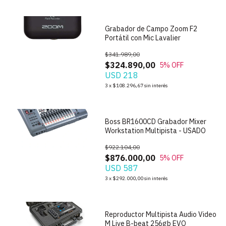
Grabador de Campo Zoom F2
Portátil con Mic Lavalier
$341.989,00
$324.890,00
5
% OFF
USD 218
1
/
10
3
x
$108.296,67
sin interés
Boss BR1600CD Grabador Mixer
Workstation Multipista - USADO
$922.104,00
$876.000,00
5
% OFF
USD 587
1
/
8
3
x
$292.000,00
sin interés
Reproductor Multipista Audio Video
M Live B-beat 256gb EVO