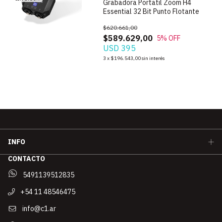
Grabadora Portatil Zoom H4
Essential 32 Bit Punto Flotante
$620.661,00
$589.629,00
5
% OFF
USD 395
3
x
$196.543,00
sin interés
INFO
CONTACTO
5491139512835
+54 11 48546475
info@c1.ar