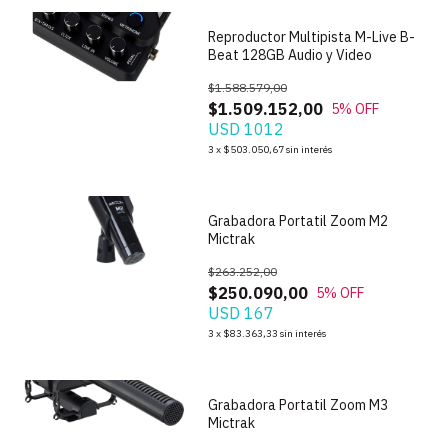
Reproductor Multipista M-Live B-
Beat 128GB Audio y Video
$1.588.579,00
$1.509.152,00
5
% OFF
USD 1012
1
/
6
3
x
$503.050,67
sin interés
Grabadora Portatil Zoom M2
Mictrak
$263.252,00
$250.090,00
5
% OFF
USD 167
1
/
6
3
x
$83.363,33
sin interés
Grabadora Portatil Zoom M3
Mictrak