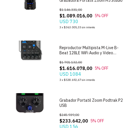
Grabadora Portatil Zoom H5 Studio
$1.146.331,00
$1.089.016,00
5
% OFF
USD 730
1
/
7
3
x
$363.005,33
sin interés
Reproductor Multipista M-Live B-
Beat 128LE WiFi Audio y Video
128GB
$1.701.132,00
$1.616.078,00
5
% OFF
USD 1084
1
/
9
3
x
$538.692,67
sin interés
Grabador Portatil Zoom Podtrak P2
USB
$245.939,00
$233.642,00
5
% OFF
USD 156