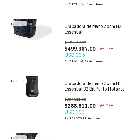
1
/
7
3
x
$123.872,00
sin interés
SIN STOCK
Grabadora de Mano Zoom H2
Essential
$525.669,00
$499.387,00
5
% OFF
USD 335
1
/
5
3
x
$166.462,33
sin interés
SIN STOCK
Grabadora de mano Zoom H1
Essential 32 Bit Punto Flotante
$304.011,00
$288.811,00
5
% OFF
USD 193
1
/
5
3
x
$96.270,33
sin interés
SIN STOCK