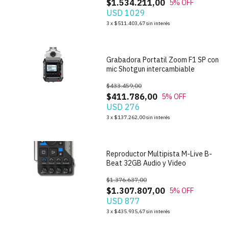
$1.534.211,00
5
% OFF
USD 1029
1
/
5
3
x
$511.403,67
sin interés
Grabadora Portatil Zoom F1 SP con
mic Shotgun intercambiable
$433.459,00
$411.786,00
5
% OFF
USD 276
1
/
8
3
x
$137.262,00
sin interés
Reproductor Multipista M-Live B-
Beat 32GB Audio y Video
$1.376.637,00
$1.307.807,00
5
% OFF
USD 877
1
/
7
3
x
$435.935,67
sin interés