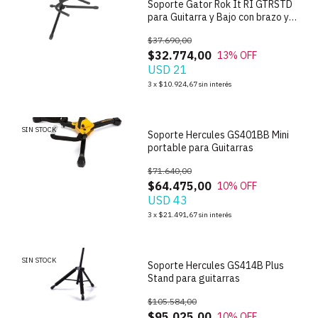
Soporte Gator Rok It RI GTRSTD
para Guitarra y Bajo con brazo y
base
$37.690,00
$32.774,00
13
% OFF
USD 21
1
/
3
3
x
$10.924,67
sin interés
SIN STOCK
Soporte Hercules GS401BB Mini
portable para Guitarras
$71.640,00
$64.475,00
10
% OFF
USD 43
1
/
3
3
x
$21.491,67
sin interés
SIN STOCK
Soporte Hercules GS414B Plus
Stand para guitarras
$105.584,00
$95.025,00
10
% OFF