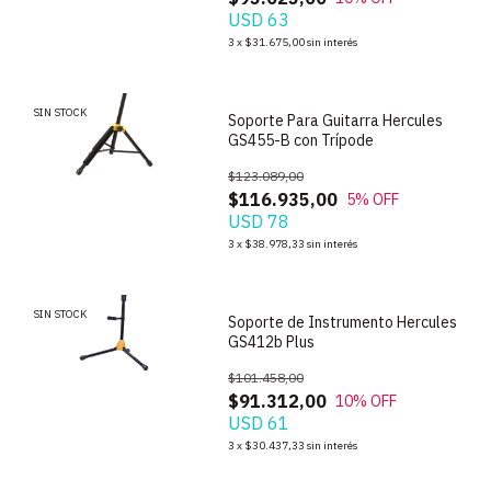
USD 63
1
/
6
3
x
$31.675,00
sin interés
SIN STOCK
Soporte Para Guitarra Hercules
GS455-B con Trípode
$123.089,00
$116.935,00
5
% OFF
USD 78
1
/
5
3
x
$38.978,33
sin interés
SIN STOCK
Soporte de Instrumento Hercules
GS412b Plus
$101.458,00
$91.312,00
10
% OFF
USD 61
3
x
$30.437,33
sin interés