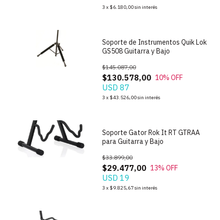
1
/
8
3
x
$6.180,00
sin interés
Soporte de Instrumentos Quik Lok
GS508 Guitarra y Bajo
$145.087,00
$130.578,00
10
% OFF
USD 87
1
/
5
3
x
$43.526,00
sin interés
Soporte Gator Rok It RT GTRAA
para Guitarra y Bajo
$33.899,00
$29.477,00
13
% OFF
USD 19
1
/
2
3
x
$9.825,67
sin interés