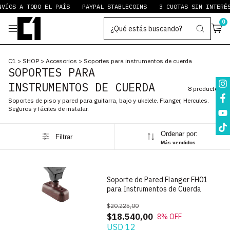
VÍOS A TODO EL PAÍS
PAYPAL STABLECOINS
3 CUOTAS SIN INTERÉS
0
C1
>
SHOP
>
Accesorios
>
Soportes para instrumentos de cuerda
SOPORTES PARA
INSTRUMENTOS DE CUERDA
8 productos
Soportes de piso y pared para guitarra, bajo y ukelele. Flanger, Hercules.
Seguros y fáciles de instalar.
Ordenar por:
Filtrar
1
/
6
Más vendidos
Soporte de Pared Flanger FH01
para Instrumentos de Cuerda
$20.225,00
$18.540,00
8
% OFF
USD 12