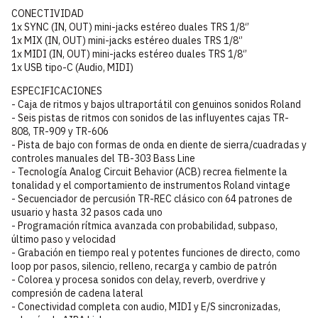
CONECTIVIDAD
1x SYNC (IN, OUT) mini-jacks estéreo duales TRS 1/8‘’
1x MIX (IN, OUT) mini-jacks estéreo duales TRS 1/8‘’
1x MIDI (IN, OUT) mini-jacks estéreo duales TRS 1/8‘’
1x USB tipo-C (Audio, MIDI)
ESPECIFICACIONES
- Caja de ritmos y bajos ultraportátil con genuinos sonidos Roland
- Seis pistas de ritmos con sonidos de las influyentes cajas TR-
808, TR-909 y TR-606
- Pista de bajo con formas de onda en diente de sierra/cuadradas y
controles manuales del TB-303 Bass Line
- Tecnología Analog Circuit Behavior (ACB) recrea fielmente la
tonalidad y el comportamiento de instrumentos Roland vintage
- Secuenciador de percusión TR-REC clásico con 64 patrones de
usuario y hasta 32 pasos cada uno
- Programación rítmica avanzada con probabilidad, subpaso,
último paso y velocidad
- Grabación en tiempo real y potentes funciones de directo, como
loop por pasos, silencio, relleno, recarga y cambio de patrón
- Colorea y procesa sonidos con delay, reverb, overdrive y
compresión de cadena lateral
- Conectividad completa con audio, MIDI y E/S sincronizadas,