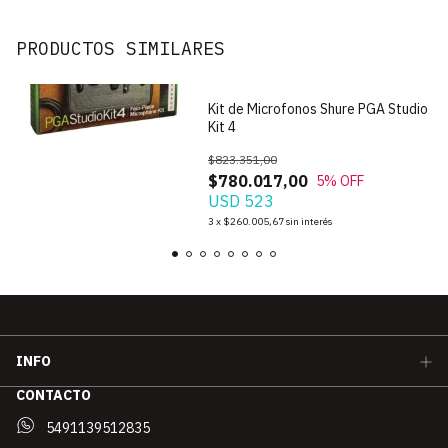
PRODUCTOS SIMILARES
Kit de Microfonos Shure PGA Studio
Kit 4
$823.351,00
$780.017,00
5
% OFF
USD 523
3
x
$260.005,67
sin interés
INFO
CONTACTO
5491139512835