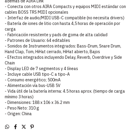
además de AIRA Link
- Conecta con otros AIRA Compacts y equipos MIDI estándar con
cables BOSS TRS MIDI opcionales
- Interfaz de audio/MIDI USB-C compatible (no necesita drivers)
- Batería de iones de litio con hasta 4,5 horas de operación por
carga
- Fabricación resistente y pads de goma de alta calidad
- Patrones de Usuario: 64 editables
- Sonidos de Instrumentos integrados: Bass-Drum, Snare Drum,
Hand Clap, Tom, HiHat cerrado, HiHat abierto, Bajos
- Efectos integrados incluyendo Delay, Reverb, Overdrive y Side
Chain
- Display LED de 7 segmentos y 4 líneas
- Incluye cable USB tipo-C a tipo-A
- Consumo energético; 500mA
- Alimentación vía bus-USB 5V
- Vida útil de la batería interna: 4.5 horas aprox. (tiempo de carga
mínimo 3 horas)
- Dimensiones: 188 x 106 x 36.2 mm
- Peso Neto: 310 g
- Origen: China