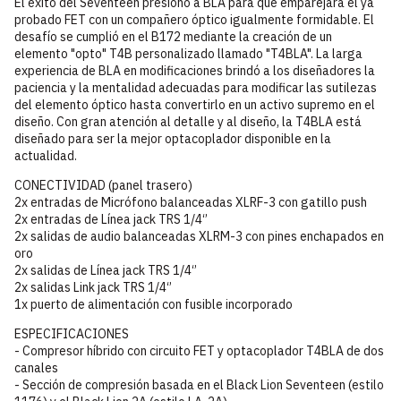
El éxito del Seventeen presionó a BLA para que emparejara el ya
probado FET con un compañero óptico igualmente formidable. El
desafío se cumplió en el B172 mediante la creación de un
elemento "opto" T4B personalizado llamado "T4BLA". La larga
experiencia de BLA en modificaciones brindó a los diseñadores la
paciencia y la mentalidad adecuadas para modificar las sutilezas
del elemento óptico hasta convertirlo en un activo supremo en el
diseño. Con gran atención al detalle y al diseño, la T4BLA está
diseñado para ser la mejor optacoplador disponible en la
actualidad.
CONECTIVIDAD (panel trasero)
2x entradas de Micrófono balanceadas XLRF-3 con gatillo push
2x entradas de Línea jack TRS 1/4‘’
2x salidas de audio balanceadas XLRM-3 con pines enchapados en
oro
2x salidas de Línea jack TRS 1/4‘’
2x salidas Link jack TRS 1/4‘’
1x puerto de alimentación con fusible incorporado
ESPECIFICACIONES
- Compresor híbrido con circuito FET y optacoplador T4BLA de dos
canales
- Sección de compresión basada en el Black Lion Seventeen (estilo