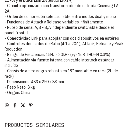
1176) y el Black Lion 2A (estilo LA-2A)
- Circuito optimizado con transformador de entrada Cinemag LA-
2A
- Orden de compresión seleccionable entre modos dual y mono
- Funciones de Attack y Release variables infinitamente
- Ruteo de señal A/B - B/A independiente switchable desde el
panel frontal
- Conectividad Link para acoplar con dos dispositivos en estéreo
- Controles dedicados de Ratio (4:1 a 20:1), Attack, Release y Peak
Reduction
- Rango de Frecuencia: 15Hz - 20kHz (+/- 1dB THD+N 0.3%)
- Alimentación vía fuente interna con cable interlock estándar
incluído
- Chasis de acero negro robusto en 19'' montable en rack (2U de
rack)
- Dimensiones: 483 x 250 x 88 mm
- Peso Neto: 8 kg
- Origen: China
PRODUCTOS SIMILARES