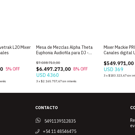
vetrak L20 Mixer
Mesa de Mezclas Alpha Theta
Mixer Mackie PR
nales
Euphonia Audiofila para DJ -
Canales digital
DEMO
$7.038.713,00
$549.971,00
00
$6.497.273,00
5
% OFF
8
% OFF
USD 369
USD 4360
3
x
$183.323,67
sin in
terés
3
x
$2.165.757,67
sin interés
CONTACTO
C
Re
5491139512835
ev
+54 11 48546475