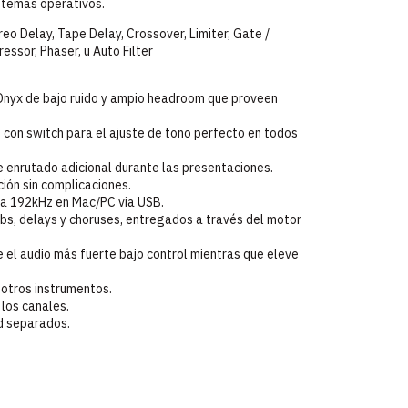
stemas operativos.
eo Delay, Tape Delay, Crossover, Limiter, Gate /
essor, Phaser, u Auto Filter
Onyx de bajo ruido y ampio headroom que proveen
 con switch para el ajuste de tono perfecto en todos
e enrutado adicional durante las presentaciones.
ción sin complicaciones.
ta 192kHz en Mac/PC via USB.
erbs, delays y choruses, entregados a través del motor
 el audio más fuerte bajo control mientras que eleve
 otros instrumentos.
los canales.
nd separados.