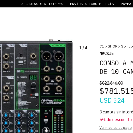
3 CUOTAS SIN INTERÉS
ENVÍOS A TODO EL PAÍS
PAYPAL STAB
C1
>
SHOP
>
Sonido
1
/
4
MACKIE
CONSOLA 
DE 10 CA
$822.646,00
$781.51
USD 524
3
cuotas sin inter
5% de descuento
Ver medios de pago