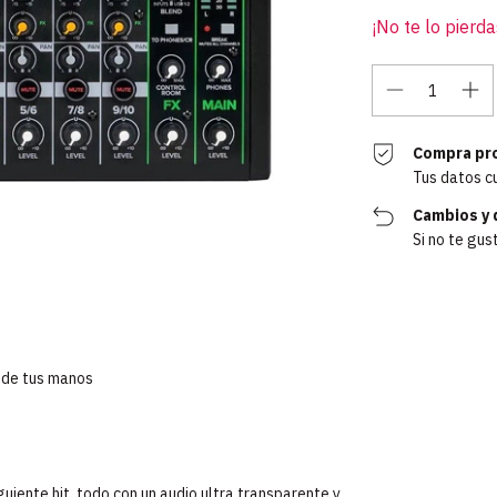
¡No te lo pierda
Compra pr
Tus datos c
Cambios y 
Si no te gus
e de tus manos
iente hit, todo con un audio ultra transparente y