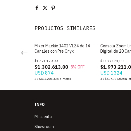
PRODUCTOS SIMILARES
ackie 1202 VLZ4
Mixer Mackie 1402 VLZ4 de 14
Consola Zoom Li
Canales con Pre Onyx
Digital de 20 Ca
$1.371.170,00
$2.077.061,00
$1.302.613,00
$1.973.211,
5
% OFF
USD 874
USD 1324
terés
3
x
$434.204,33
sin interés
3
x
$657.737,00
sin in
INFO
Mi cuenta
Showroom