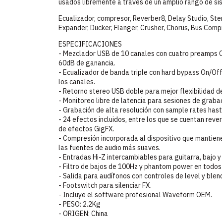
usados libremente a través de un amplio rango de si
Ecualizador, compresor, Reverber8, Delay Studio, Ster
Expander, Ducker, Flanger, Crusher, Chorus, Bus Compr
ESPECIFICACIONES
- Mezclador USB de 10 canales con cuatro preamps 
60dB de ganancia.
- Ecualizador de banda triple con hard bypass On/Off
los canales.
- Retorno stereo USB doble para mejor flexibilidad d
- Monitoreo libre de latencia para sesiones de graba
- Grabación de alta resolución con sample rates has
- 24 efectos incluidos, entre los que se cuentan rev
de efectos GigFX.
- Compresión incorporada al dispositivo que mantiene
las fuentes de audio más suaves.
- Entradas Hi-Z intercambiables para guitarra, bajo y
- Filtro de bajos de 100Hz y phantom power en todos 
- Salida para audífonos con controles de level y ble
- Footswitch para silenciar FX.
- Incluye el software profesional Waveform OEM.
- PESO: 2.2Kg
- ORIGEN: China