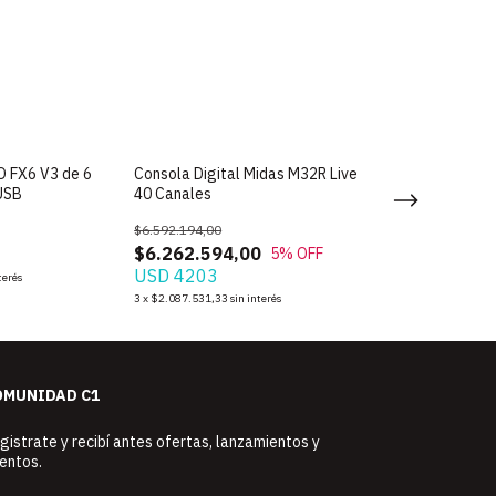
O FX6 V3 de 6
Consola Digital Midas M32R Live
Consola Zoom Li
 USB
40 Canales
Multitrack para 
$6.592.194,00
$1.512.940,00
$6.262.594,00
$1.437.295,
5
% OFF
USD 4203
USD 964
terés
3
x
$2.087.531,33
sin interés
3
x
$479.098,33
sin i
OMUNIDAD C1
gistrate y recibí antes ofertas, lanzamientos y
entos.