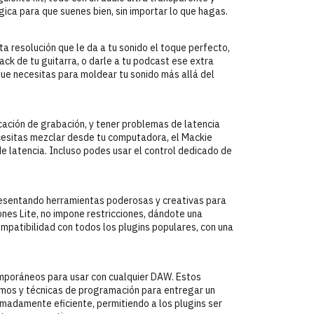
ica para que suenes bien, sin importar lo que hagas.
a resolución que le da a tu sonido el toque perfecto,
ack de tu guitarra, o darle a tu podcast ese extra
 que necesitas para moldear tu sonido más allá del
icación de grabación, y tener problemas de latencia
cesitas mezclar desde tu computadora, el Mackie
de latencia. Incluso podes usar el control dedicado de
esentando herramientas poderosas y creativas para
ones Lite, no impone restricciones, dándote una
ompatibilidad con todos los plugins populares, con una
emporáneos para usar con cualquier DAW. Estos
itmos y técnicas de programación para entregar un
madamente eficiente, permitiendo a los plugins ser