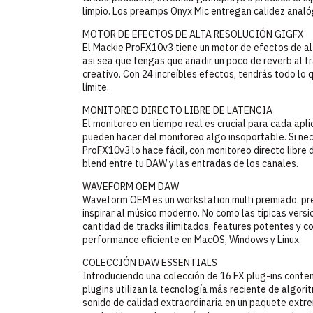
limpio. Los preamps Onyx Mic entregan calidez analóg
MOTOR DE EFECTOS DE ALTA RESOLUCIÓN GIGFX
El Mackie ProFX10v3 tiene un motor de efectos de alt
asi sea que tengas que añadir un poco de reverb al tr
creativo. Con 24 increíbles efectos, tendrás todo lo
límite.
MONITOREO DIRECTO LIBRE DE LATENCIA
El monitoreo en tiempo real es crucial para cada apl
pueden hacer del monitoreo algo insoportable. Si ne
ProFX10v3 lo hace fácil, con monitoreo directo libre 
blend entre tu DAW y las entradas de los canales.
WAVEFORM OEM DAW
Waveform OEM es un workstation multi premiado. pr
inspirar al músico moderno. No como las típicas versi
cantidad de tracks ilimitados, features potentes y c
performance eficiente en MacOS, Windows y Linux.
COLECCIÓN DAW ESSENTIALS
Introduciendo una colección de 16 FX plug-ins cont
plugins utilizan la tecnología más reciente de algor
sonido de calidad extraordinaria en un paquete extre