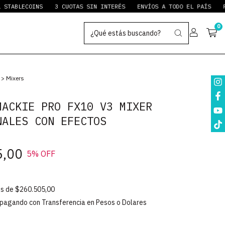
LECOINS
3 CUOTAS SIN INTERÉS
ENVÍOS A TODO EL PAÍS
PAYPAL
0
>
Mixers
MACKIE PRO FX10 V3 MIXER
NALES CON EFECTOS
5,00
5
% OFF
és de
$260.505,00
pagando con Transferencia en Pesos o Dolares