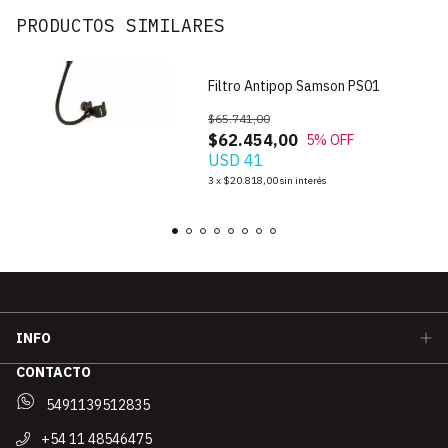
PRODUCTOS SIMILARES
Filtro Antipop Samson PS01
$65.741,00
$62.454,00
5
% OFF
USD 41
3
x
$20.818,00
sin interés
INFO
CONTACTO
5491139512835
+54 11 48546475