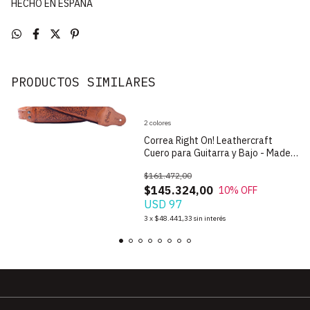
HECHO EN ESPAÑA
PRODUCTOS SIMILARES
2 colores
Correa Right On! Leathercraft
Cuero para Guitarra y Bajo - Made
in Spain
$161.472,00
$145.324,00
10
% OFF
USD 97
3
x
$48.441,33
sin interés