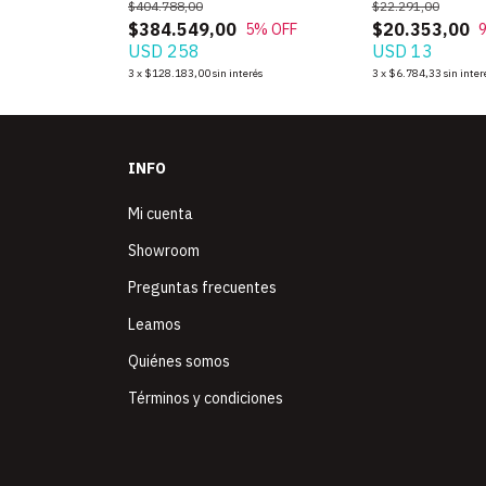
$404.788,00
$22.291,00
$384.549,00
$20.353,00
10
% OFF
5
% OFF
USD 258
USD 13
rés
3
x
$128.183,00
sin interés
3
x
$6.784,33
sin inter
INFO
Mi cuenta
Showroom
Preguntas frecuentes
Leamos
Quiénes somos
Términos y condiciones