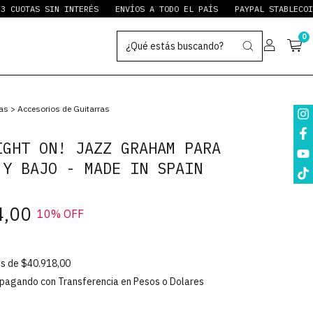
OTAS SIN INTERÉS
ENVÍOS A TODO EL PAÍS
PAYPAL STABLECOINS
0
ras
>
Accesorios de Guitarras
IGHT ON! JAZZ GRAHAM PARA
 Y BAJO - MADE IN SPAIN
4,00
10
% OFF
és de
$40.918,00
pagando con Transferencia en Pesos o Dolares