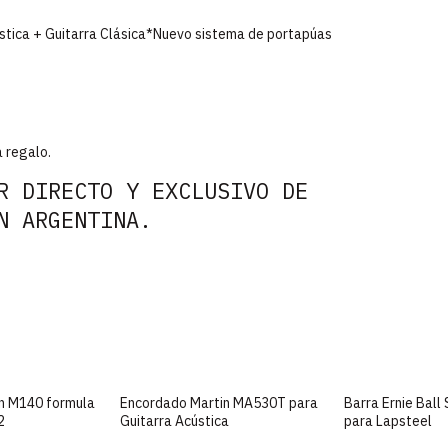
ústica + Guitarra Clásica*Nuevo sistema de portapúas
a regalo.
R DIRECTO Y EXCLUSIVO DE
N ARGENTINA.
n M140 formula
Encordado Martin MA530T para
Barra Ernie Ball
2
Guitarra Acústica
para Lapsteel