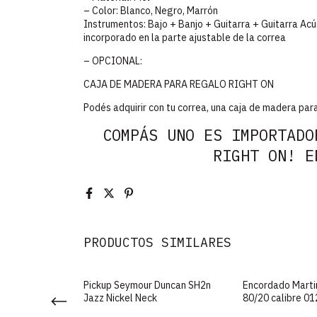
– Color: Blanco, Negro, Marrón
Instrumentos: Bajo + Banjo + Guitarra + Guitarra Ac
incorporado en la parte ajustable de la correa
– OPCIONAL:
CAJA DE MADERA PARA REGALO RIGHT ON
Podés adquirir con tu correa, una caja de madera par
COMPÁS UNO ES IMPORTADO
RIGHT ON! E
PRODUCTOS SIMILARES
 Funky Valentino
Pickup Seymour Duncan SH2n
Encordado Marti
ajo - Made in
Jazz Nickel Neck
80/20 calibre 01