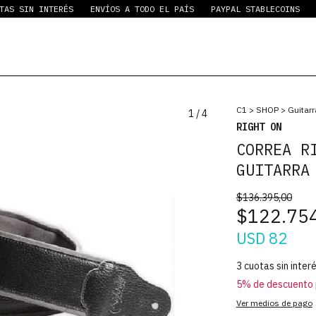
SIN INTERÉS
ENVÍOS A TODO EL PAÍS
PAYPAL STABLECOINS
3 CU
C1
>
SHOP
>
Guitar
1
/
4
RIGHT ON
CORREA R
GUITARRA
$136.395,00
$122.75
USD 82
3
cuotas sin inter
5% de descuento
Ver medios de pago