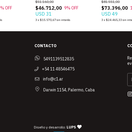
$51.160,00
$81.551,00
$46.712,00
$73.396,00
9
% OFF
9
% OFF
USD 31
USD 49
és
3
x
$15.570,67
sin interés
3
x
$24.465,33
sin int
CONTACTO
C
Re
5491139512835
ev
+54 11 48546475
info@c1.ar
Darwin 1154, Palermo, Caba
— agencia de diseño y desarrollo 
Diseño y desarrollo:
LUPS