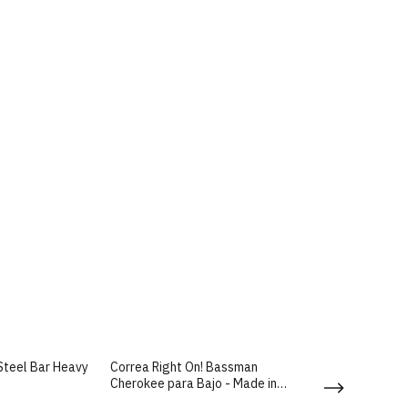
 Steel Bar Heavy
Correa Right On! Bassman
Correa Textil Er
Cherokee para Bajo - Made in
Tweed para Guit
Spain