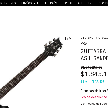
NTERÉS
ENVÍOS A TODO EL PAÍS
PAYPAL STABLECOINS
3 CUOTAS 
C1
>
SHOP
>
Oferta
1
/
9
PRS
GUITARRA
ASH SAND
$1.942.256,00
$1.845.1
USD 1238
3
cuotas sin inter
5% de descuento
Ver medios de pago