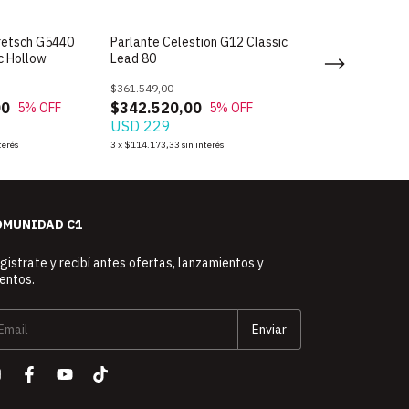
Gretsch G5440
Parlante Celestion G12 Classic
Kit de Microfon
c Hollow
Lead 80
Studio Kit 4
$361.549,00
$823.351,00
00
$342.520,00
$780.017,00
5
% OFF
5
% OFF
USD 229
USD 523
terés
3
x
$114.173,33
sin interés
3
x
$260.005,67
sin i
OMUNIDAD C1
gistrate y recibí antes ofertas, lanzamientos y
entos.