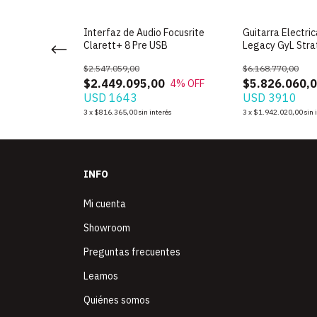
z Bass Geddy
Interfaz de Audio Focusrite
Guitarra Electri
Clarett+ 8 Pre USB
Legacy GyL Stra
$2.547.059,00
$6.168.770,00
0
$2.449.095,00
$5.826.060,
6
% OFF
4
% OFF
USD 1643
USD 3910
terés
3
x
$816.365,00
sin interés
3
x
$1.942.020,00
sin 
INFO
Mi cuenta
Showroom
Preguntas frecuentes
Leamos
Quiénes somos