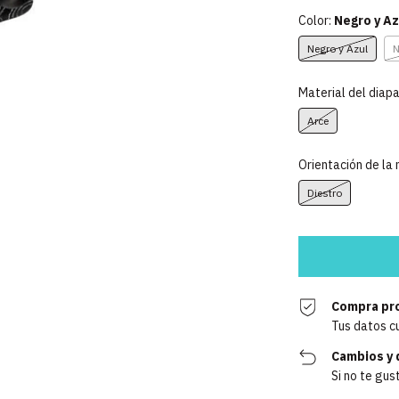
Color:
Negro y Az
Negro y Azul
N
Material del diap
Arce
Orientación de la
Diestro
Compra pr
Tus datos c
Cambios y 
Si no te gus