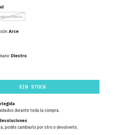
ul
egro y blanco
asón:
Arce
 mano:
Diestro
otegida
uidados durante toda la compra.
devoluciones
ta, podés cambiarlo por otro o devolverlo.