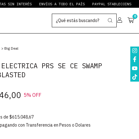
SIN INTERÉS
ENVÍOS A TODO EL PAÍS
PAYPAL STABLECOINS
3 CU
0
s
>
Big Deal
 ELECTRICA PRS SE CE SWAMP
BLASTED
46,00
5
% OFF
és de
$615.048,67
pagando con Transferencia en Pesos o Dolares