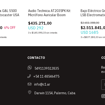
ca G&L S500
Audio Technica AT2035PK Kit
Bajo Eléctrico 
tocaster USA
Micrófono Auricular Boom
LSB Electromati
$435.271,00
$2.651.388,00
00
$2.511.841,
6
% OFF
USD 292
USD 1685
3
x
$145.090,33
sin interés
interés
3
x
$837.280,33
sin in
CONTACTO
C
Re
5491139512835
ev
+54 11 48546475
info@c1.ar
Darwin 1154, Palermo, Caba