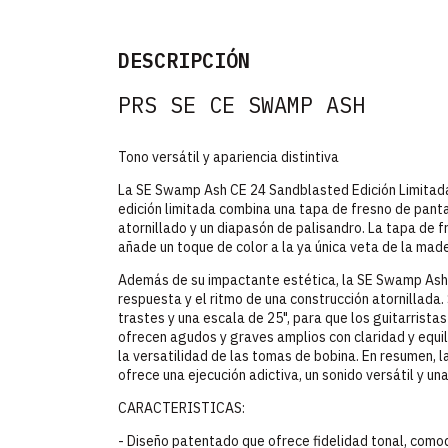
DESCRIPCIÓN
PRS SE CE SWAMP ASH
Tono versátil y apariencia distintiva
La SE Swamp Ash CE 24 Sandblasted Edición Limitada 
edición limitada combina una tapa de fresno de pant
atornillado y un diapasón de palisandro. La tapa de
añade un toque de color a la ya única veta de la mad
Además de su impactante estética, la SE Swamp Ash 
respuesta y el ritmo de una construcción atornillada
trastes y una escala de 25", para que los guitarrista
ofrecen agudos y graves amplios con claridad y equili
la versatilidad de las tomas de bobina. En resumen,
ofrece una ejecución adictiva, un sonido versátil y un
CARACTERISTICAS:
- Diseño patentado que ofrece fidelidad tonal, comod