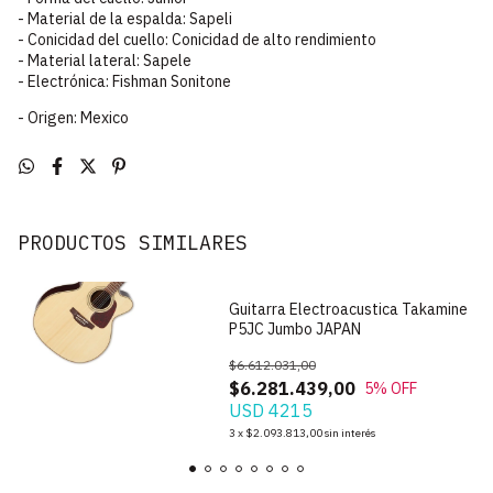
- Material de la espalda: Sapeli
- Conicidad del cuello: Conicidad de alto rendimiento
- Material lateral: Sapele
- Electrónica: Fishman Sonitone
- Origen: Mexico
PRODUCTOS SIMILARES
Guitarra Electroacustica Takamine
P5JC Jumbo JAPAN
$6.612.031,00
$6.281.439,00
5
% OFF
USD 4215
3
x
$2.093.813,00
sin interés