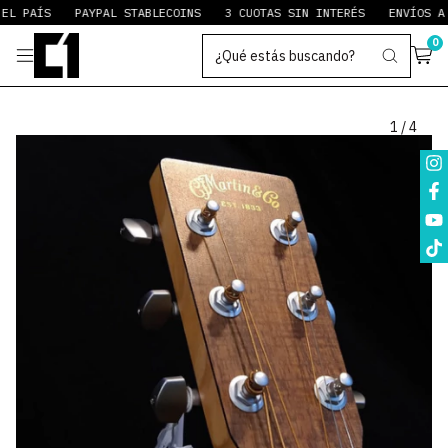
L PAÍS
PAYPAL STABLECOINS
3 CUOTAS SIN INTERÉS
ENVÍOS A T
0
1
/
4