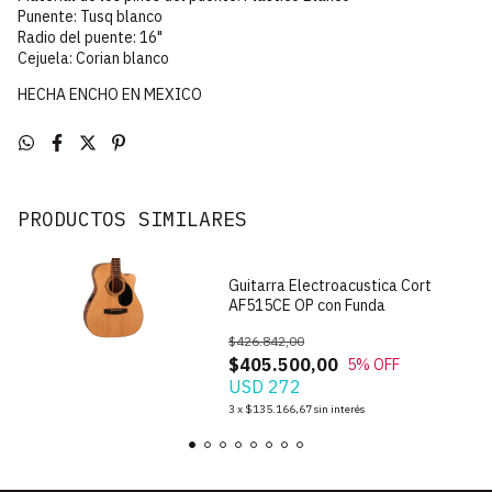
Punente: Tusq blanco
Radio del puente: 16"
Cejuela: Corian blanco
HECHA ENCHO EN MEXICO
PRODUCTOS SIMILARES
Guitarra Electroacustica Cort
AF515CE OP con Funda
$426.842,00
$405.500,00
5
% OFF
USD 272
3
x
$135.166,67
sin interés