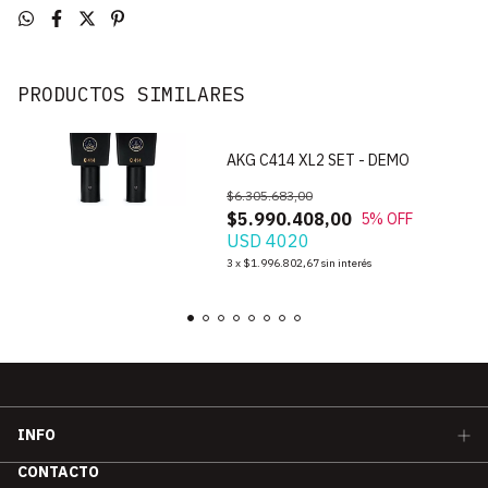
PRODUCTOS SIMILARES
AKG C414 XL2 SET - DEMO
$6.305.683,00
$5.990.408,00
5
% OFF
USD 4020
3
x
$1.996.802,67
sin interés
INFO
CONTACTO