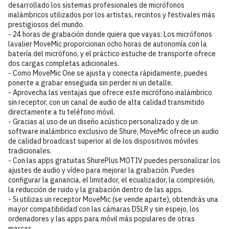
desarrollado los sistemas profesionales de micrófonos
inalámbricos utilizados por los artistas, recintos y festivales más
prestigiosos del mundo.
- 24 horas de grabación donde quiera que vayas: Los micrófonos
lavalier MoveMic proporcionan ocho horas de autonomía con la
batería del micrófono, y el práctico estuche de transporte ofrece
dos cargas completas adicionales.
- Como MoveMic One se ajusta y conecta rápidamente, puedes
ponerte a grabar enseguida sin perder ni un detalle.
- Aprovecha las ventajas que ofrece este micrófono inalámbrico
sin receptor, con un canal de audio de alta calidad transmitido
directamente a tu teléfono móvil.
- Gracias al uso de un diseño acústico personalizado y de un
software inalámbrico exclusivo de Shure, MoveMic ofrece un audio
de calidad broadcast superior al de los dispositivos móviles
tradicionales.
- Con las apps gratuitas ShurePlus MOTIV puedes personalizar los
ajustes de audio y vídeo para mejorar la grabación. Puedes
configurar la ganancia, el limitador, el ecualizador, la compresión,
la reducción de ruido y la grabación dentro de las apps.
- Si utilizas un receptor MoveMic (se vende aparte), obtendrás una
mayor compatibilidad con las cámaras DSLR y sin espejo, los
ordenadores y las apps para móvil más populares de otras
marcas.