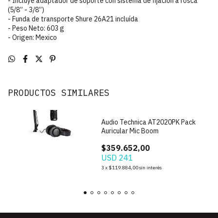
- Incluye adaptador de soporte con sistema de fijación a rosca
(5/8” - 3/8”)
- Funda de transporte Shure 26A21 incluída
- Peso Neto: 603 g
- Origen: Mexico
PRODUCTOS SIMILARES
Audio Technica AT2020PK Pack
Auricular Mic Boom
$359.652,00
USD 241
3
x
$119.884,00
sin interés