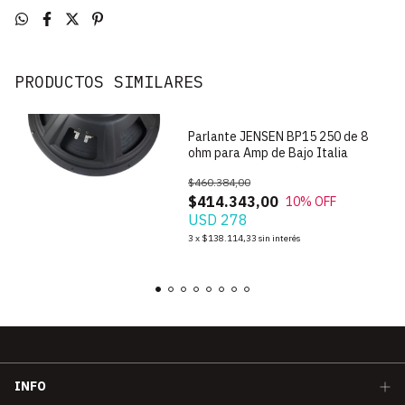
PRODUCTOS SIMILARES
Parlante JENSEN BP15 250 de 8
ohm para Amp de Bajo Italia
$460.384,00
$414.343,00
10
% OFF
USD 278
3
x
$138.114,33
sin interés
INFO