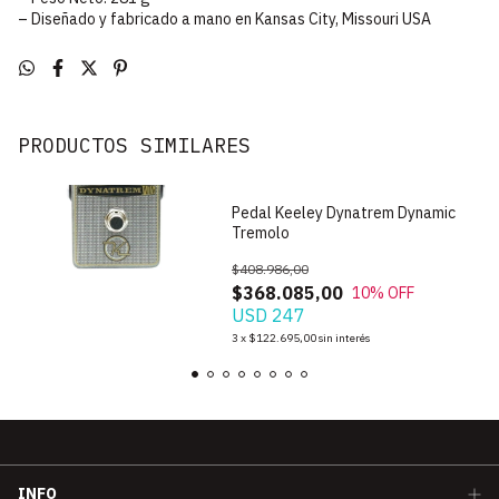
– Diseñado y fabricado a mano en Kansas City, Missouri USA
PRODUCTOS SIMILARES
Pedal Keeley Dynatrem Dynamic
Tremolo
$408.986,00
$368.085,00
10
% OFF
USD 247
3
x
$122.695,00
sin interés
INFO