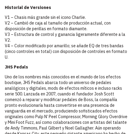
Historial de Versiones
V1 – Chasis más grande sin el icono Charlie.
V2 – Cambió de caja al tamaño de producción actual, con
disposición de perillas en formato diamante.
V3 – Estructura de control y ganancia ligeramente diferente a la
V2.
V4 – Color modificado por amarillo; se añade EQ de tres bandas
(cinco controles en total) con disposición de controles en formato
U.
JHS Pedals
Uno de los nombres más conocidos en el mundo de los efectos
boutique, JHS Pedals abarca todo un universo de pedales
analógicos y digitales, mods de efectos míticos e incluso racks
serie 500. Lanzada en 2007, cuando el fundador Josh Scott
comenzó a reparar y modificar pedales de Boss, la compañía
pronto evolucionaría hasta convertirse en una presencia de
vanguardia en el mercado, produciendo sofisticados efectos
originales como Pulp N’ Peel Compressor, Morning Glory Overdrive
y Mini Foot Fuzz, así como colaboraciones con artistas del talante
de Andy Timmons, Paul Gilbert y Noel Gallagher. Aún operando
desde Kansas City, este pequeño gigante americano ha hecho de