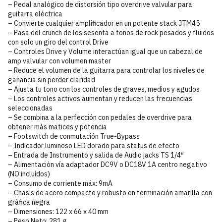
– Pedal analógico de distorsión tipo overdrive valvular para
guitarra eléctrica
– Convierte cualquier amplificador en un potente stack JTM45
– Pasa del crunch de los sesenta a tonos de rock pesados y fluidos
con solo un giro del control Drive
– Controles Drive y Volume interactúan igual que un cabezal de
amp valvular con volumen master
– Reduce el volumen de la guitarra para controlar los niveles de
ganancia sin perder claridad
– Ajusta tu tono con los controles de graves, medios y agudos
– Los controles activos aumentan y reducen las frecuencias
seleccionadas
– Se combina a la perfección con pedales de overdrive para
obtener más matices y potencia
– Footswitch de conmutación True-Bypass
– Indicador luminoso LED dorado para status de efecto
– Entrada de Instrumento y salida de Audio jacks TS 1/4″
– Alimentación vía adaptador DC9V o DC18V 1A centro negativo
(NO incluídos)
– Consumo de corriente máx: 9mA
– Chasis de acero compacto y robusto en terminación amarilla con
gráfica negra
– Dimensiones: 122 x 66 x 40 mm
– Peso Neto: 281 g