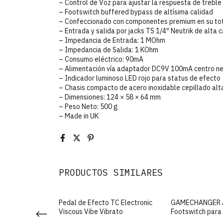
– Control de Voz para ajustar la respuesta de treble
– Footswitch buffered bypass de altísima calidad
– Confeccionado con componentes premium en su to
– Entrada y salida por jacks TS 1/4″ Neutrik de alta 
– Impedancia de Entrada: 1 MOhm
– Impedancia de Salida: 1 KOhm
– Consumo eléctrico: 90mA
– Alimentación vía adaptador DC9V 100mA centro neg
– Indicador luminoso LED rojo para status de efecto
– Chasis compacto de acero inoxidable cepillado alta
– Dimensiones: 124 × 58 × 64 mm
– Peso Neto: 500 g
– Made in UK
PRODUCTOS SIMILARES
 Hybrid Drive
Pedal de Efecto TC Electronic
GAMECHANGER 
Viscous Vibe Vibrato
Footswitch para 