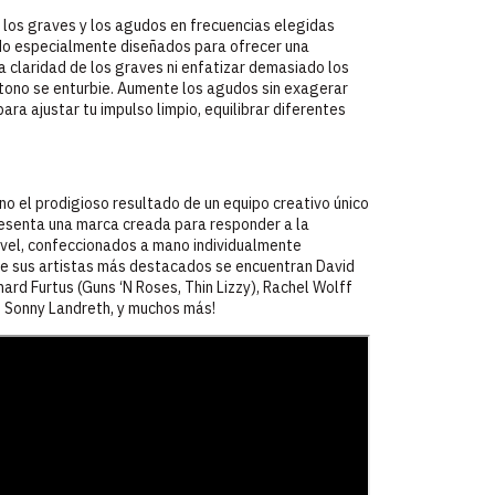
bre los graves y los agudos en frecuencias elegidas
ido especialmente diseñados para ofrecer una
la claridad de los graves ni enfatizar demasiado los
 tono se enturbie. Aumente los agudos sin exagerar
ra ajustar tu impulso limpio, equilibrar diferentes
ino el prodigioso resultado de un equipo creativo único
resenta una marca creada para responder a la
ivel, confeccionados a mano individualmente
re sus artistas más destacados se encuentran David
chard Furtus (Guns ‘N Roses, Thin Lizzy), Rachel Wolff
, Sonny Landreth, y muchos más!