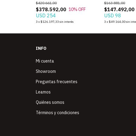
$420.661,00
$163.881,00
0
3
% OFF
$378.592,00
$147.492,00
10
% OFF
USD 254
USD 98
terés
3
x
$126.197,33
sin interés
3
x
$49.164,00
sin int
INFO
Mi cuenta
Showroom
Preguntas frecuentes
Leamos
Quiénes somos
Términos y condiciones