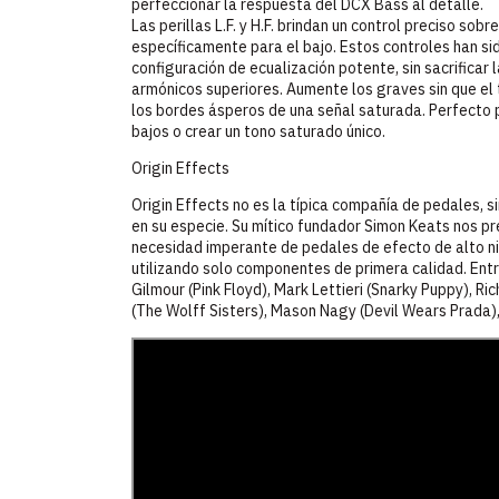
perfeccionar la respuesta del DCX Bass al detalle.
Las perillas L.F. y H.F. brindan un control preciso so
específicamente para el bajo. Estos controles han s
configuración de ecualización potente, sin sacrificar 
armónicos superiores. Aumente los graves sin que el
los bordes ásperos de una señal saturada. Perfecto pa
bajos o crear un tono saturado único.
Origin Effects
Origin Effects no es la típica compañía de pedales, s
en su especie. Su mítico fundador Simon Keats nos p
necesidad imperante de pedales de efecto de alto n
utilizando solo componentes de primera calidad. Ent
Gilmour (Pink Floyd), Mark Lettieri (Snarky Puppy), Ri
(The Wolff Sisters), Mason Nagy (Devil Wears Prada)