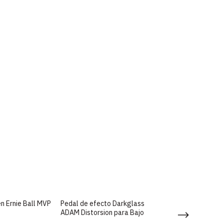
n Ernie Ball MVP
Pedal de efecto Darkglass
Pedal Boss SD1 
ADAM Distorsion para Bajo
para Guitarra