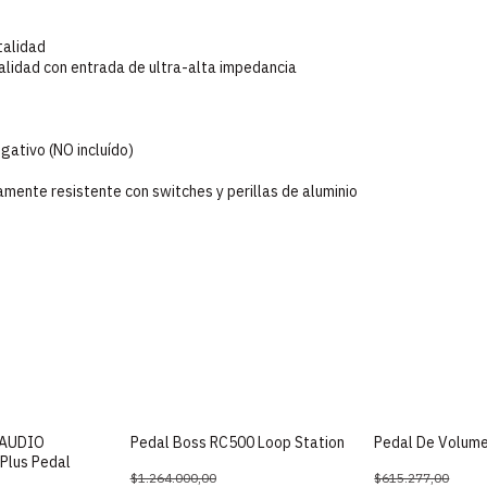
talidad
calidad con entrada de ultra-alta impedancia
ativo (NO incluído)
mente resistente con switches y perillas de aluminio
AUDIO
Pedal Boss RC500 Loop Station
Pedal De Volume
Plus Pedal
$1.264.000,00
$615.277,00