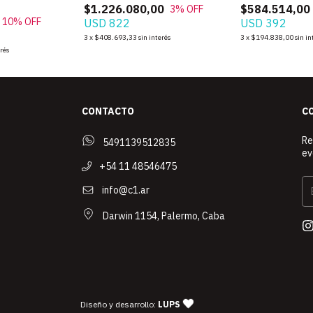
$1.226.080,00
$584.514,00
3
% OFF
10
% OFF
USD 822
USD 392
3
x
$408.693,33
sin interés
3
x
$194.838,00
sin in
erés
CONTACTO
C
Re
5491139512835
ev
+54 11 48546475
info@c1.ar
Darwin 1154, Palermo, Caba
— agencia de diseño y desarrollo 
Diseño y desarrollo:
LUPS