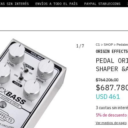
 INTERÉS
ENVÍOS A TODO EL PAÍS
PAYPAL STABLECOINS
3 CUOTA
C1
>
SHOP
>
Pedales
1
/
7
ORIGIN EFFECTS
PEDAL OR
SHAPER &
$764.206,00
$687.78
USD 461
3
cuotas sin inter
5% de descuento
Ver medios de pago