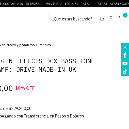
S SIN INTERÉS
ENVÍOS A TODO EL PAÍS
PAYPAL STABLECOINS
3
0
 de efecto y pedaleras
>
Pedales
IGIN EFFECTS DCX BASS TONE
AMP; DRIVE MADE IN UK
0,00
10
% OFF
és de
$229.260,00
pagando con Transferencia en Pesos o Dolares