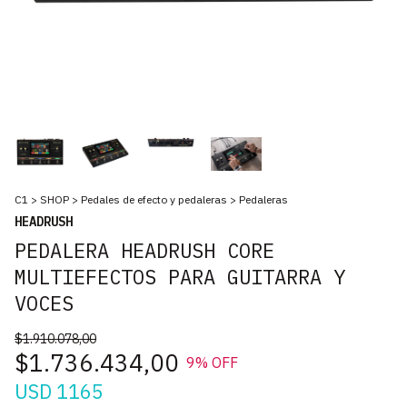
C1
>
SHOP
>
Pedales de efecto y pedaleras
>
Pedaleras
HEADRUSH
PEDALERA HEADRUSH CORE
MULTIEFECTOS PARA GUITARRA Y
VOCES
$1.910.078,00
$1.736.434,00
9
% OFF
USD 1165