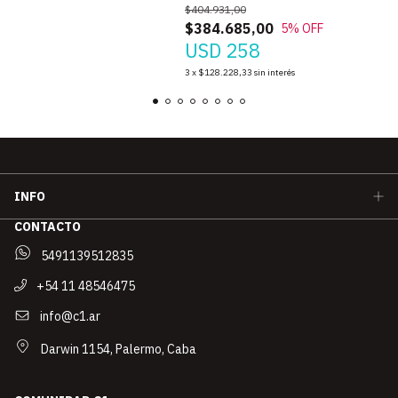
$404.931,00
$384.685,00
5
% OFF
USD 258
3
x
$128.228,33
sin interés
INFO
CONTACTO
5491139512835
+54 11 48546475
info@c1.ar
Darwin 1154, Palermo, Caba