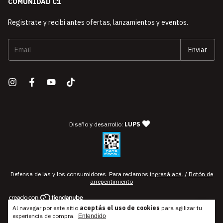
COMUNIDAD C1
Registrate y recibí antes ofertas, lanzamientos y eventos.
— agencia de diseño y desarro
Diseño y desarrollo:
LUPS
Defensa de las y los consumidores. Para reclamos
ingresá acá.
/
Botón de
arrepentimiento
Al navegar por este sitio
aceptás el uso de cookies
para agilizar tu
Copyright Compás Uno C1 | Instrumentos Musicales y Estudio de
experiencia de compra.
Entendido
Grabación Profesional - 2026. Todos los derechos reservados.