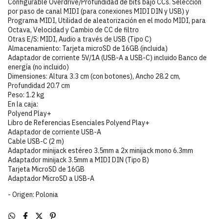
Configurable Overdrive/Profundidad de bits bajo CCs. Selección
por paso de canal MIDI (para conexiones MIDI DIN y USB) y
Programa MIDI, Utilidad de aleatorización en el modo MIDI, para
Octava, Velocidad y Cambio de CC de filtro
Otras E/S: MIDI, Audio a través de USB (Tipo C)
Almacenamiento: Tarjeta microSD de 16GB (incluida)
Adaptador de corriente 5V/1A (USB-A a USB-C) incluido Banco de
energía (no incluido)
Dimensiones: Altura 3.3 cm (con botones), Ancho 28.2 cm,
Profundidad 20.7 cm
Peso: 1.2 kg
En la caja:
Polyend Play+
Libro de Referencias Esenciales Polyend Play+
Adaptador de corriente USB-A
Cable USB-C (2 m)
Adaptador minijack estéreo 3.5mm a 2x minijack mono 6.3mm
Adaptador minijack 3.5mm a MIDI DIN (Tipo B)
Tarjeta MicroSD de 16GB
Adaptador MicroSD a USB-A
- Origen: Polonia