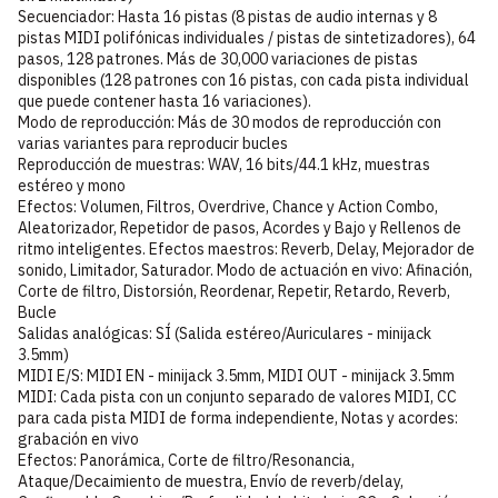
Secuenciador: Hasta 16 pistas (8 pistas de audio internas y 8
pistas MIDI polifónicas individuales / pistas de sintetizadores), 64
pasos, 128 patrones. Más de 30,000 variaciones de pistas
disponibles (128 patrones con 16 pistas, con cada pista individual
que puede contener hasta 16 variaciones).
Modo de reproducción: Más de 30 modos de reproducción con
varias variantes para reproducir bucles
Reproducción de muestras: WAV, 16 bits/44.1 kHz, muestras
estéreo y mono
Efectos: Volumen, Filtros, Overdrive, Chance y Action Combo,
Aleatorizador, Repetidor de pasos, Acordes y Bajo y Rellenos de
ritmo inteligentes. Efectos maestros: Reverb, Delay, Mejorador de
sonido, Limitador, Saturador. Modo de actuación en vivo: Afinación,
Corte de filtro, Distorsión, Reordenar, Repetir, Retardo, Reverb,
Bucle
Salidas analógicas: SÍ (Salida estéreo/Auriculares - minijack
3.5mm)
MIDI E/S: MIDI EN - minijack 3.5mm, MIDI OUT - minijack 3.5mm
MIDI: Cada pista con un conjunto separado de valores MIDI, CC
para cada pista MIDI de forma independiente, Notas y acordes:
grabación en vivo
Efectos: Panorámica, Corte de filtro/Resonancia,
Ataque/Decaimiento de muestra, Envío de reverb/delay,