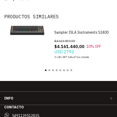
PRODUCTOS SIMILARES
Sampler ISLA Instruments S2400
$4.623.859,00
$4.161.440,00
10
% OFF
USD 2792
3
x
$1.387.146,67
sin interés
INFO
CONTACTO
5491139512835