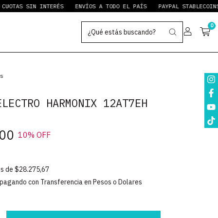
TAS SIN INTERÉS
ENVÍOS A TODO EL PAÍS
PAYPAL STABLECOINS
0
as
ELECTRO HARMONIX 12AT7EH
,00
10
% OFF
és de
$28.275,67
pagando con Transferencia en Pesos o Dolares