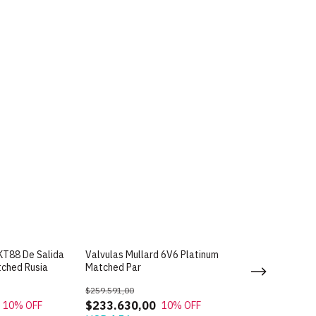
 KT88 De Salida
Valvulas Mullard 6V6 Platinum
Valvula Mullard
tched Rusia
Matched Par
Rectificadora Ru
$259.591,00
$116.994,00
$233.630,00
$105.294,00
10
% OFF
10
% OFF