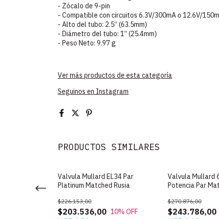
- Zócalo de 9-pin
- Compatible con circuitos 6.3V/300mA o 12.6V/150
- Alto del tubo: 2.5’’ (63.5mm)
- Diámetro del tubo: 1’’ (25.4mm)
- Peso Neto: 9.97 g
Ver más productos de esta categoría
Seguinos en Instagram
PRODUCTOS SIMILARES
El84 De Salida
Valvula Mullard EL34 Par
Valvula Mullard 
ched Rusia
Platinum Matched Rusia
Potencia Par Ma
$226.153,00
$270.876,00
$203.536,00
$243.786,00
10
% OFF
10
% OFF