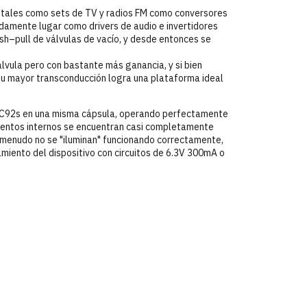
F tales como sets de TV y radios FM como conversores
idamente lugar como drivers de audio e invertidores
ush–pull de válvulas de vacío, y desde entonces se
lvula pero con bastante más ganancia, y si bien
u mayor transconducción logra una plataforma ideal
C92s en una misma cápsula, operando perfectamente
lamentos internos se encuentran casi completamente
 a menudo no se "iluminan" funcionando correctamente,
amiento del dispositivo con circuitos de 6.3V 300mA o