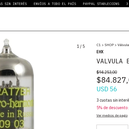
IN INTERÉS
ENVÍOS A TODO EL PAÍS
PAYPAL STABLECOINS
3 CUO
C1
>
SHOP
>
Válvul
1
/
5
EHX
VALVULA 
$94.253,00
$84.827
USD 56
3
cuotas sin inter
5% de descuento
Ver medios de pago