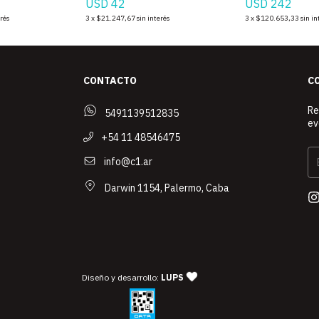
USD 42
USD 242
erés
3
x
$21.247,67
sin interés
3
x
$120.653,33
sin in
CONTACTO
C
Re
5491139512835
ev
+54 11 48546475
info@c1.ar
Darwin 1154, Palermo, Caba
— agencia de diseño y desarrollo 
Diseño y desarrollo:
LUPS