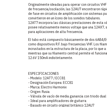
Originalmente ideadas para operar con circuitos VH
de frecuencia/oscilación, las 12AU7 encontraron ráp
de fase en circuitos de amplificación con sistemas p
convirtieron en un ícono de los sonidos tubulares.
12AT7 incorpora las clásicas prestaciones de esta vá
posee relativamente menos voltaje que una 12AX7, s
para aplicaciones de alta frecuencia.
El tubo está compuesto básicamente de dos 6AB4/E
como dispositivos R.F. bajo frecuencias VHF. Los fi
incrustados en la estructura de la placa, por lo que
mientras que su filamento central permite el funcion
12.6V 150mA indistintamente.
ESPECIFICACIONES
- Modelo: 12AT7 / ECC81
- Designación Europea: ECC81
- Marca: Electro Harmonix
- Origen: Rusia
- Válvula de vacío de media ganancia con triodo dual
- Ideal para amplificadores de guitarra
- Basado en circuito original británico 12AU7