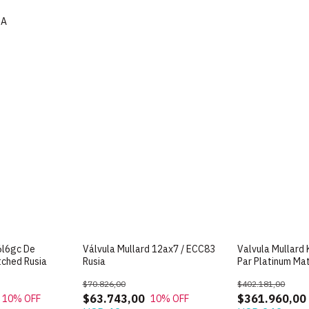
mA
6l6gc De
Válvula Mullard 12ax7 / ECC83
Valvula Mullard
tched Rusia
Rusia
Par Platinum Ma
$70.826,00
$402.181,00
$63.743,00
$361.960,00
10
% OFF
10
% OFF